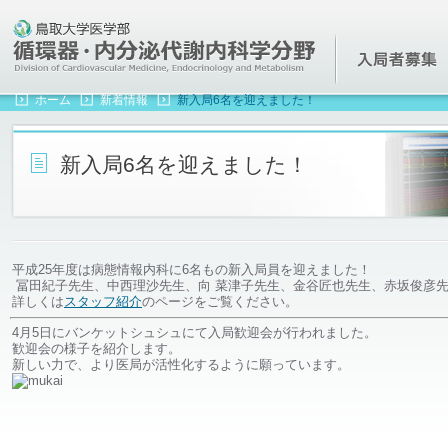
鳥取大学医学部 循環器・内分泌代謝内科学分野(第一内科)
ホーム
新着情報
新入局6名を迎えました！
新入局6名を迎えました！
平成25年度は病態情報内科に6名もの新入局員を迎えました！
冨田紀子先生、中西理沙先生、向 菜津子先生、金谷匠也先生、赤坂俊彦先
詳しくは
スタッフ紹介
のページをご覧ください。
4月5日にバンケットシュシュにて入局歓迎会が行われました。
歓迎会の様子を紹介します。
新しい力で、より医局が活性化するように願っています。