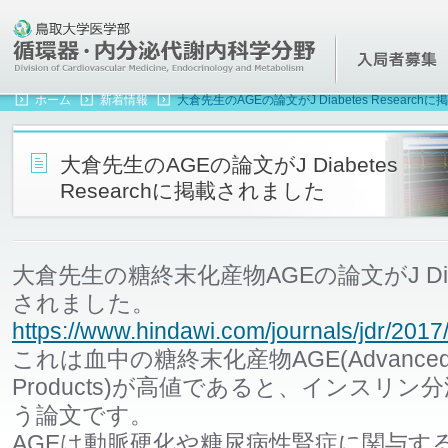
鳥取大学医学部 循環器・内分泌代謝内科学分野(第一内科)
ホーム
新着情報
大倉先生のAGEの論文がJ Diabetes Researc
大倉先生のAGEの論文がJ Diabetes
Researchに掲載されました
大倉先生の糖終末化産物AGEの論文がJ Diabe
されました。
https://www.hindawi.com/journals/jdr/201
これは血中の糖終末化産物AGE(Advanced Gly
Products)が高値であると、インスリ
う論文です。
AGEは動脈硬化や糖尿病性腎症に関与す