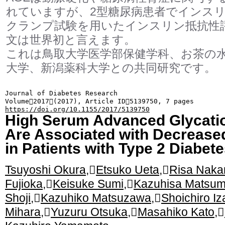
れていますが、2型糖尿病患者でインス
クランプ試験を用いたインスリン抵抗性
文は世界初と言えます。
これは鳥取大学医学部保健学科、お茶の
大学、新潟薬科大学との共同研究です。
Journal of Diabetes Research
Volume2017(2017), Article ID5139750, 7 pages
https://doi.org/10.1155/2017/5139750
High Serum Advanced Glycati
Are Associated with Decreased
in Patients with Type 2 Diabete
Tsuyoshi
Okura
,
Etsuko
Ueta
,
Risa
Naka
Fujioka
,
Keisuke
Sumi
,
Kazuhisa
Matsum
Shoji
,
Kazuhiko
Matsuzawa
,
Shoichiro
I
Mihara
,
Yuzuru
Otsuka
,
Masahiko
Kato
,