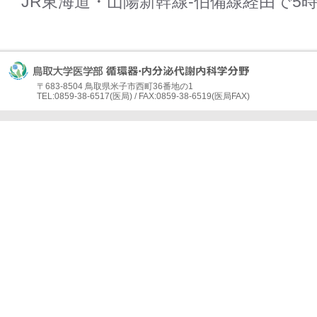
JR東海道・山陽新幹線-伯備線経由で5時
〒683-8504 鳥取県米子市西町36番地の1
TEL:0859-38-6517(医局) / FAX:0859-38-6519(医局FAX)