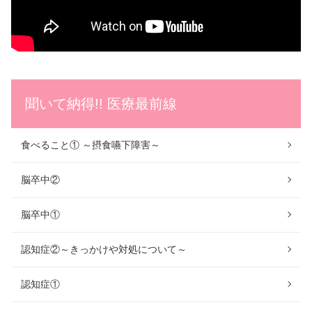
聞いて納得!! 医療最前線
食べること① ～摂食嚥下障害～
脳卒中②
脳卒中①
認知症②～きっかけや対処について～
認知症①