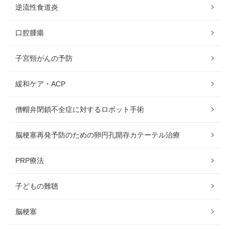
逆流性食道炎
口腔腫瘍
子宮頸がんの予防
緩和ケア・ACP
僧帽弁閉鎖不全症に対するロボット手術
脳梗塞再発予防のための卵円孔開存カテーテル治療
PRP療法
子どもの難聴
脳梗塞