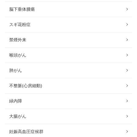
脳下垂体腫瘍
スギ花粉症
禁煙外来
喉頭がん
肺がん
不整脈(心房細動)
緑内障
大腸がん
妊娠高血圧症候群