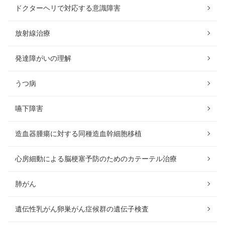
ドクターヘリで対応する意識障害
放射線治療
発達障がいの理解
うつ病
嚥下障害
造血器腫瘍に対する同種造血幹細胞移植
心房細動による脳梗塞予防のためのカテーテル治療
肺がん
遺伝性乳がん卵巣がん症候群の遺伝子検査