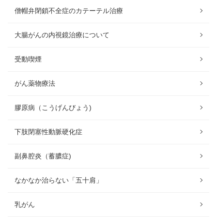
僧帽弁閉鎖不全症のカテーテル治療
大腸がんの内視鏡治療について
受動喫煙
がん薬物療法
膠原病（こうげんびょう)
下肢閉塞性動脈硬化症
副鼻腔炎（蓄膿症)
なかなか治らない「五十肩」
乳がん