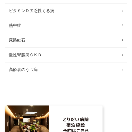
ビタミンＤ欠乏性くる病
熱中症
尿路結石
慢性腎臓病ＣＫＤ
高齢者のうつ病
とりだい病院
宿泊施設
予約はこちら