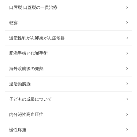
口唇裂 口蓋裂の一貫治療
乾癬
遺伝性乳がん卵巣がん症候群
肥満手術と代謝手術
海外渡航後の発熱
過活動膀胱
子どもの成長について
内分泌性高血圧症
慢性疼痛