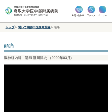
お問い合わせ
アクセス
メニュー
トップ
>
聞いて納得!! 医療最前線
>
頭痛
頭痛
脳神経内科 講師 瀧川洋史 （2020年03月)