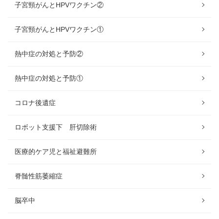
子宮頸がんとHPVワクチン②
子宮頸がんとHPVワクチン①
熱中症の対処と予防②
熱中症の対処と予防①
コロナ後遺症
ロボット支援下 肝切除術
医療的ケア児と福祉避難所
脊髄性筋萎縮症
脳卒中