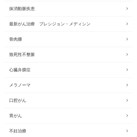
抹消動脈疾患
最新がん治療 プレシジョン・メディシン
骨肉腫
致死性不整脈
心臓弁膜症
メラノーマ
口腔がん
胃がん
不妊治療