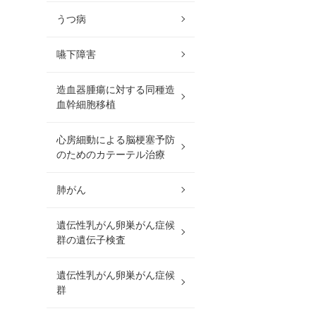
うつ病
嚥下障害
造血器腫瘍に対する同種造
血幹細胞移植
心房細動による脳梗塞予防
のためのカテーテル治療
肺がん
遺伝性乳がん卵巣がん症候
群の遺伝子検査
遺伝性乳がん卵巣がん症候
群