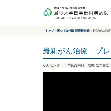
トップ
>
聞いて納得!! 医療最前線
>
最新がん治療
最新がん治療 プ
がんセンター／呼吸器内科 助教 阪本智宏 （