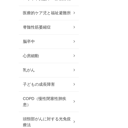
医療的ケア児と福祉避難所
脊髄性筋萎縮症
脳卒中
心房細動
乳がん
子どもの成長障害
COPD（慢性閉塞性肺疾
患）
頭頸部がんに対する光免疫
療法