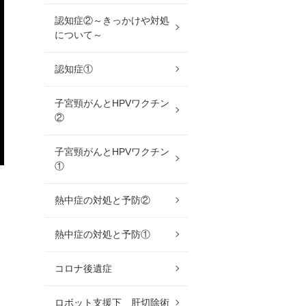
認知症②～きっかけや対処
について～
認知症①
子宮頸がんとHPVワクチン
②
子宮頸がんとHPVワクチン
①
熱中症の対処と予防②
熱中症の対処と予防①
コロナ後遺症
ロボット支援下 肝切除術