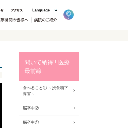
わせ
アクセス
医療機関の皆様へ
病院のご紹介
聞いて納得!! 医療
最前線
食べること① ～摂食嚥下
障害～
脳卒中②
脳卒中①