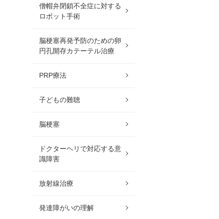
僧帽弁閉鎖不全症に対する
ロボット手術
脳梗塞再発予防のための卵
円孔開存カテーテル治療
PRP療法
子どもの難聴
脳梗塞
ドクターヘリで対応する意
識障害
放射線治療
発達障がいの理解