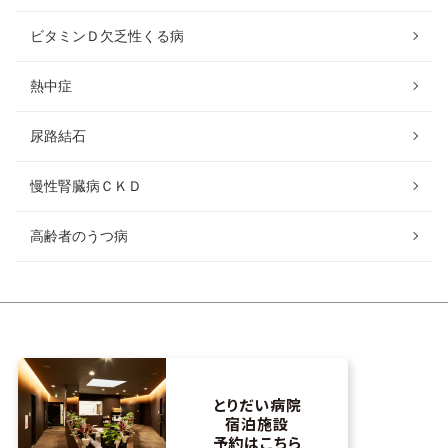
ビタミンＤ欠乏性くる病
熱中症
尿路結石
慢性腎臓病ＣＫＤ
高齢者のうつ病
とりだい病院
宿泊施設
予約はこちら