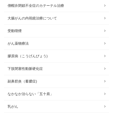
僧帽弁閉鎖不全症のカテーテル治療
大腸がんの内視鏡治療について
受動喫煙
がん薬物療法
膠原病（こうげんびょう)
下肢閉塞性動脈硬化症
副鼻腔炎（蓄膿症)
なかなか治らない「五十肩」
乳がん