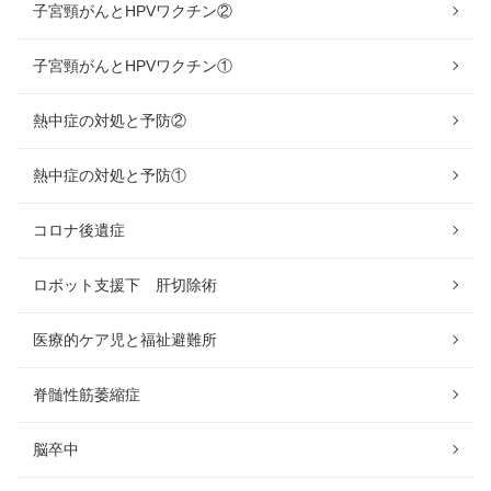
子宮頸がんとHPVワクチン②
子宮頸がんとHPVワクチン①
熱中症の対処と予防②
熱中症の対処と予防①
コロナ後遺症
ロボット支援下 肝切除術
医療的ケア児と福祉避難所
脊髄性筋萎縮症
脳卒中