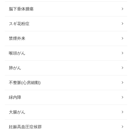
脳下垂体腫瘍
スギ花粉症
禁煙外来
喉頭がん
肺がん
不整脈(心房細動)
緑内障
大腸がん
妊娠高血圧症候群