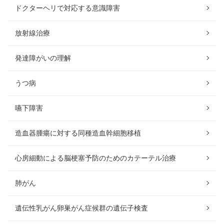
ドクターヘリで対応する意識障害
放射線治療
発達障がいの理解
うつ病
嚥下障害
造血器腫瘍に対する同種造血幹細胞移植
心房細動による脳梗塞予防のためのカテーテル治療
肺がん
遺伝性乳がん卵巣がん症候群の遺伝子検査