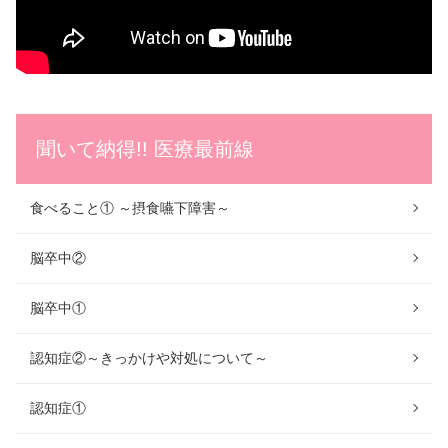
聞いて納得!! 医療最前線
食べること① ～摂食嚥下障害～
脳卒中②
脳卒中①
認知症②～きっかけや対処について～
認知症①