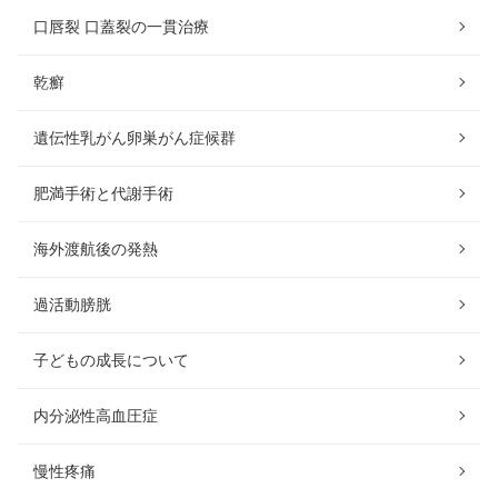
口唇裂 口蓋裂の一貫治療
乾癬
遺伝性乳がん卵巣がん症候群
肥満手術と代謝手術
海外渡航後の発熱
過活動膀胱
子どもの成長について
内分泌性高血圧症
慢性疼痛