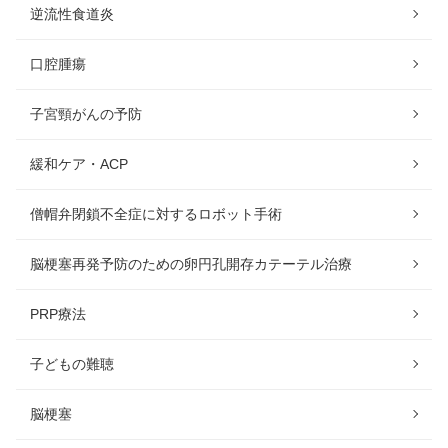
逆流性食道炎
口腔腫瘍
子宮頸がんの予防
緩和ケア・ACP
僧帽弁閉鎖不全症に対するロボット手術
脳梗塞再発予防のための卵円孔開存カテーテル治療
PRP療法
子どもの難聴
脳梗塞