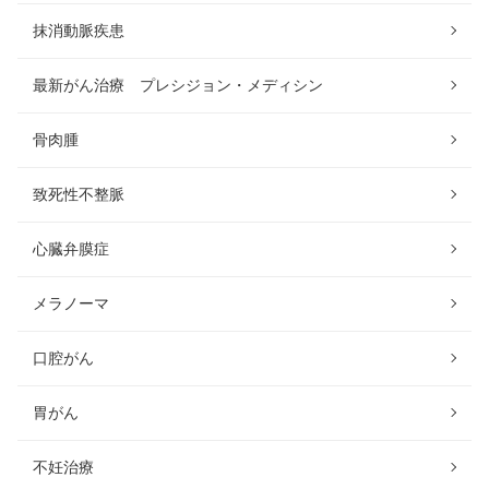
抹消動脈疾患
最新がん治療 プレシジョン・メディシン
骨肉腫
致死性不整脈
心臓弁膜症
メラノーマ
口腔がん
胃がん
不妊治療