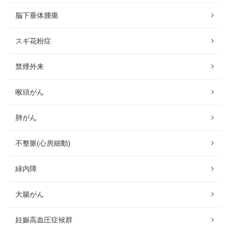
脳下垂体腫瘍
スギ花粉症
禁煙外来
喉頭がん
肺がん
不整脈(心房細動)
緑内障
大腸がん
妊娠高血圧症候群