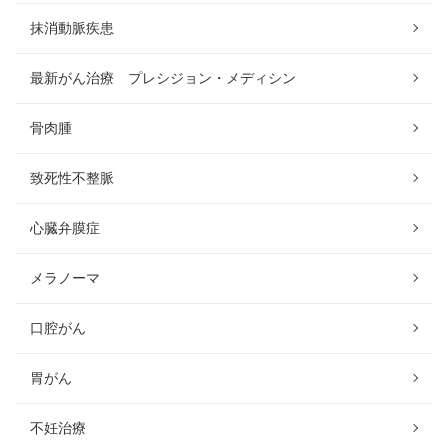
抹消動脈疾患
最新がん治療 プレシジョン・メディシン
骨肉腫
致死性不整脈
心臓弁膜症
メラノーマ
口腔がん
胃がん
不妊治療