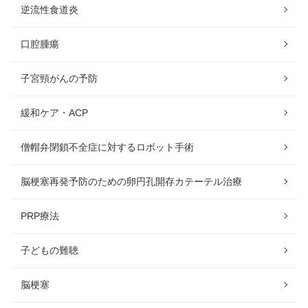
逆流性食道炎
口腔腫瘍
子宮頸がんの予防
緩和ケア・ACP
僧帽弁閉鎖不全症に対するロボット手術
脳梗塞再発予防のための卵円孔開存カテーテル治療
PRP療法
子どもの難聴
脳梗塞