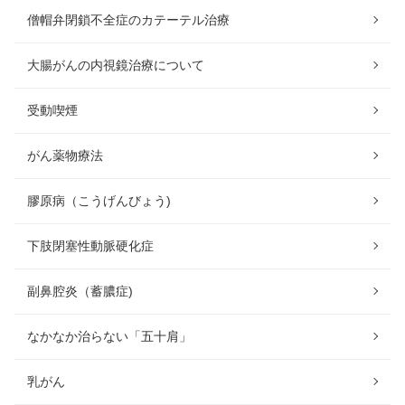
僧帽弁閉鎖不全症のカテーテル治療
大腸がんの内視鏡治療について
受動喫煙
がん薬物療法
膠原病（こうげんびょう)
下肢閉塞性動脈硬化症
副鼻腔炎（蓄膿症)
なかなか治らない「五十肩」
乳がん