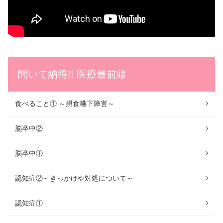
聞いて納得!! 医療最前線
食べること① ～摂食嚥下障害～
脳卒中②
脳卒中①
認知症②～きっかけや対処について～
認知症①