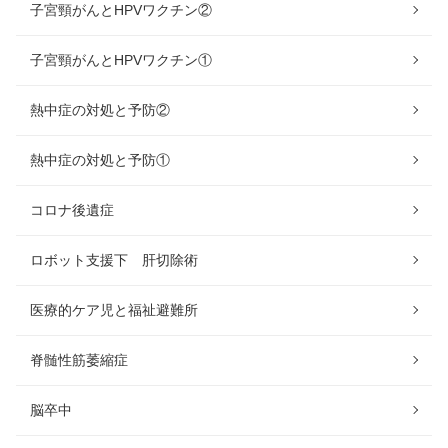
子宮頸がんとHPVワクチン②
子宮頸がんとHPVワクチン①
熱中症の対処と予防②
熱中症の対処と予防①
コロナ後遺症
ロボット支援下 肝切除術
医療的ケア児と福祉避難所
脊髄性筋萎縮症
脳卒中