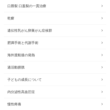
口唇裂 口蓋裂の一貫治療
乾癬
遺伝性乳がん卵巣がん症候群
肥満手術と代謝手術
海外渡航後の発熱
過活動膀胱
子どもの成長について
内分泌性高血圧症
慢性疼痛