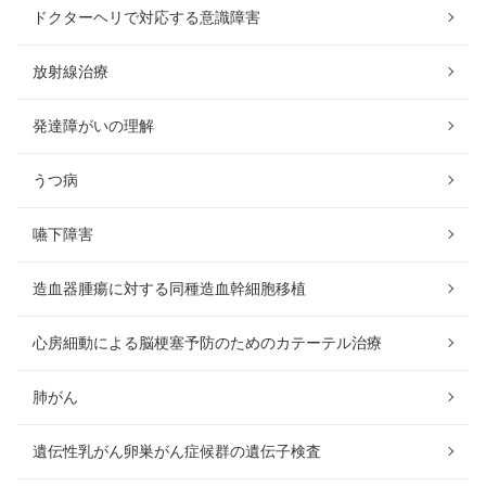
ドクターヘリで対応する意識障害
放射線治療
発達障がいの理解
うつ病
嚥下障害
造血器腫瘍に対する同種造血幹細胞移植
心房細動による脳梗塞予防のためのカテーテル治療
肺がん
遺伝性乳がん卵巣がん症候群の遺伝子検査