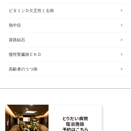
ビタミンＤ欠乏性くる病
熱中症
尿路結石
慢性腎臓病ＣＫＤ
高齢者のうつ病
とりだい病院
宿泊施設
予約はこちら