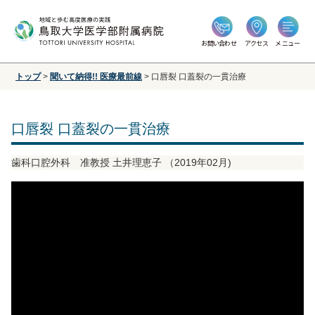
お問い合わせ
アクセス
メニュー
トップ
>
聞いて納得!! 医療最前線
>
口唇裂 口蓋裂の一貫治療
口唇裂 口蓋裂の一貫治療
歯科口腔外科 准教授 土井理恵子 （2019年02月)