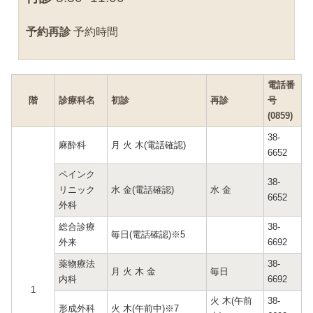
予約再診
予約時間
電話番
階
診療科名
初診
再診
号
(0859)
38-
麻酔科
月 火 木(電話確認)
6652
ペインク
38-
リニック
水 金(電話確認)
水 金
6652
外科
総合診療
38-
毎日(電話確認)※5
外来
6692
薬物療法
38-
月 火 木 金
毎日
内科
6692
1
火 木(午前
38-
形成外科
火 木(午前中)※7