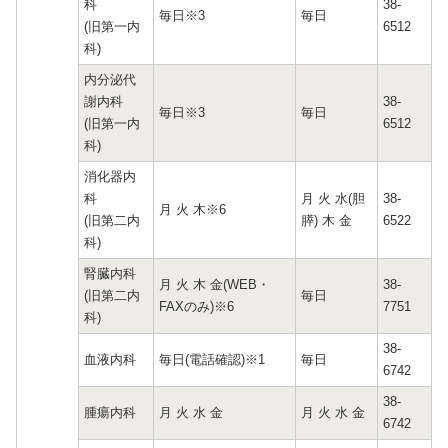
科
38-
毎日※3
毎日
(旧第一内
6512
科)
内分泌代
謝内科
38-
毎日※3
毎日
(旧第一内
6512
科)
消化器内
科
月 火 水(胆
38-
月 火 木※6
(旧第二内
膵) 木 金
6522
科)
腎臓内科
月 火 木 金(WEB・
38-
(旧第二内
毎日
FAXのみ)※6
7751
科)
38-
血液内科
毎日(電話確認)※1
毎日
6742
38-
腫瘍内科
月 火 水 金
月 火 水 金
6742