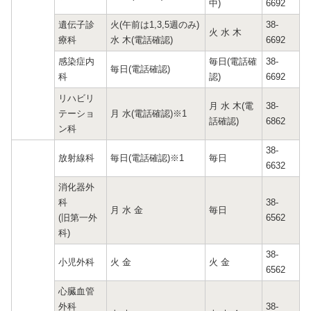
中)
6692
遺伝子診
火(午前は1,3,5週のみ)
38-
火 水 木
療科
水 木(電話確認)
6692
感染症内
毎日(電話確
38-
毎日(電話確認)
科
認)
6692
リハビリ
月 水 木(電
38-
テーショ
月 水(電話確認)※1
話確認)
6862
ン科
38-
放射線科
毎日(電話確認)※1
毎日
6632
消化器外
科
38-
月 水 金
毎日
(旧第一外
6562
科)
38-
小児外科
火 金
火 金
6562
心臓血管
外科
38-