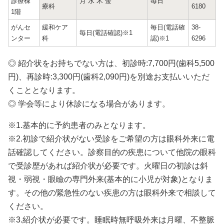
診療棟
月 水 木 金
毎日
療科
6180
1階
がんセ
緩和ケア
毎日(電話確
38-
毎日(電話確認)※1
ンター
科
認)※1
6296
◎ 紹介状をお持ちでない方は、初診時:7,700円(歯科5,500
円)、再診時:3,300円(歯科2,090円)を別途お支払いいただ
くこととなります。
◎ 学会等により休診になる場合があります。
※1.基本的に予約患者のみとなります。
※2.初診で紹介状がない受診をご希望の方は眼科外来に電
話確認してください。診察目的の疾患について他院の眼科
で受診歴があれば紹介状が必要です。火曜日の初診は斜
視・弱視・眼瞼の専門外来(基本的に小児が対象)となりま
す。その他の緊急性のない疾患の方は眼科外来で相談して
ください。
※3.紹介状が必要です。睡眠時無呼吸外来は月曜、不整脈