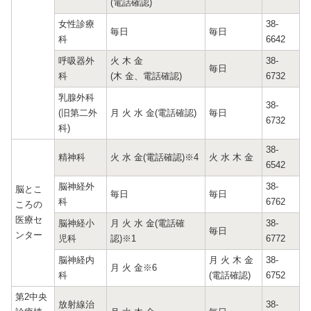
(電話確認)
女性診療
38-
毎日
毎日
科
6642
呼吸器外
火 木 金
38-
毎日
科
(木 金、電話確認)
6732
乳腺外科
38-
(旧第二外
月 火 水 金(電話確認)
毎日
6732
科)
38-
精神科
火 水 金(電話確認)※4
火 水 木 金
6542
脳神経外
38-
脳とこ
毎日
毎日
科
6762
ころの
医療セ
脳神経小
月 火 水 金(電話確
38-
毎日
ンター
児科
認)※1
6772
脳神経内
月 火 木 金
38-
月 火 金※6
科
(電話確認)
6752
第2中央
放射線治
38-