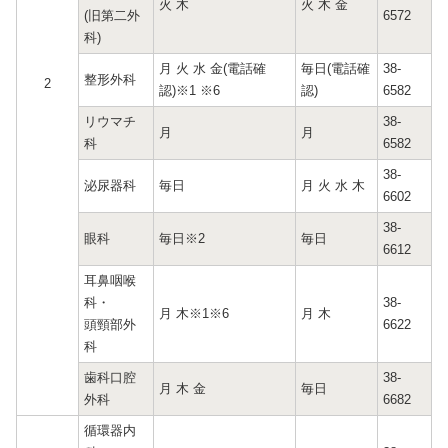
火 木
火 木 金
(旧第二外
6572
科)
月 火 水 金(電話確
毎日(電話確
38-
整形外科
2
認)
※1
※6
認)
6582
リウマチ
38-
月
月
科
6582
38-
泌尿器科
毎日
月 火 水 木
6602
38-
眼科
毎日※2
毎日
6612
耳鼻咽喉
科・
38-
月 木※1※6
月 木
頭頸部外
6622
科
歯科口腔
38-
月 木 金
毎日
外科
6682
循環器内