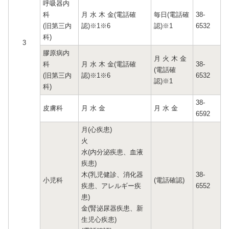
呼吸器内
科
月 水 木 金(電話確
毎日(電話確
38-
(旧第三内
認)※1※6
認)※1
6532
科)
3
膠原病内
月 火 木 金
科
月 水 木 金(電話確
38-
(電話確
(旧第三内
認)※1※6
6532
認)※1
科)
38-
皮膚科
月 水 金
月 水 金
6592
月(心疾患)
火
水(内分泌疾患、血液
疾患)
木(乳児健診、消化器
38-
小児科
(電話確認)
疾患、アレルギー疾
6552
患)
金(腎泌尿器疾患、新
生児心疾患)