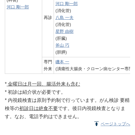
河口 剛一郎
河口 剛一郎
(消化管)
再診
八島 一夫
(消化管)
星野 由樹
(肝臓)
斧山 巧
(胆膵)
専門
磯本 一
外来
(潰瘍性大腸炎・クローン病センター専門外
*
金曜日は月一回、腸活外来も含む
* 初診は紹介状が必要です。
* 内視鏡検査は原則予約制で行っています。がん検診 要精
検等の
初診日は絶食不要
です。後日内視鏡検査となりま
す。なお、電話予約はできません。
ページトップへ