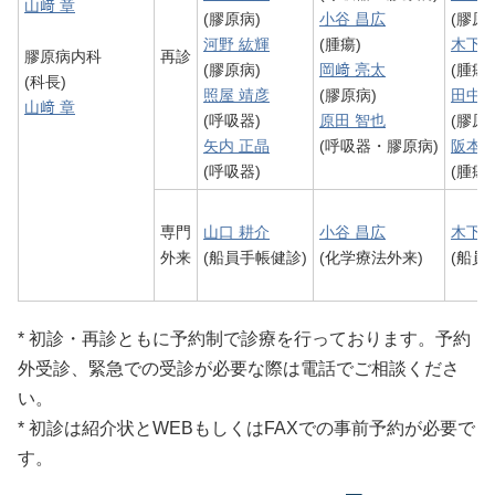
山﨑 章
(膠原病)
小谷 昌広
(膠原
河野 紘輝
(腫瘍)
木下 
膠原病内科
再診
(膠原病)
岡﨑 亮太
(腫瘍)
(科長)
照屋 靖彦
(膠原病)
田中 
山﨑 章
(呼吸器)
原田 智也
(膠原
矢内 正晶
(呼吸器・膠原病)
阪本 
(呼吸器)
(腫瘍)
専門
山口 耕介
小谷 昌広
木下 
外来
(船員手帳健診)
(化学療法外来)
(船員
* 初診・再診ともに予約制で診療を行っております。予約
外受診、緊急での受診が必要な際は電話でご相談くださ
い。
* 初診は紹介状とWEBもしくはFAXでの事前予約が必要で
す。