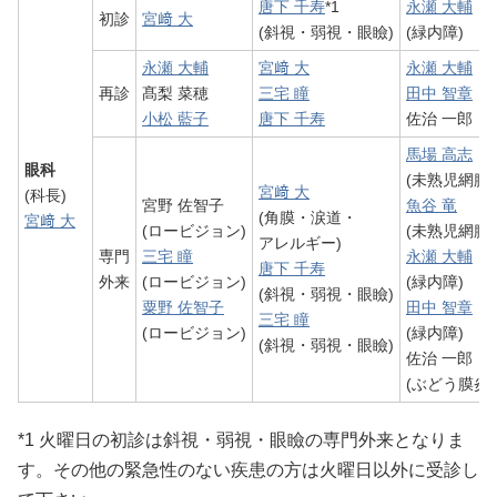
唐下 千寿
*1
永瀬 大輔
初診
宮﨑 大
(斜視・弱視・眼瞼)
(緑内障)
永瀬 大輔
宮﨑 大
永瀬 大輔
再診
髙梨 菜穂
三宅 瞳
田中 智章
小松 藍子
唐下 千寿
佐治 一郎
馬場 高志
眼科
(未熟児網膜
宮﨑 大
(科長)
宮野 佐智子
魚谷 竜
(角膜・涙道・
宮﨑 大
(ロービジョン)
(未熟児網膜
アレルギー)
専門
三宅 瞳
永瀬 大輔
唐下 千寿
外来
(ロービジョン)
(緑内障)
(斜視・弱視・眼瞼)
粟野 佐智子
田中 智章
三宅 瞳
(ロービジョン)
(緑内障)
(斜視・弱視・眼瞼)
佐治 一郎
(ぶどう膜炎)
*1 火曜日の初診は斜視・弱視・眼瞼の専門外来となりま
す。その他の緊急性のない疾患の方は火曜日以外に受診し