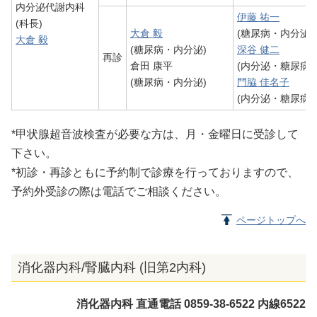
内分泌代謝内科
伊藤 祐一
(科長)
大倉 毅
(糖尿病・内分泌)
大倉 毅
(糖尿病・内分泌)
深谷 健二
再診
倉田 康平
(内分泌・糖尿病)
(糖尿病・内分泌)
門脇 佳名子
(内分泌・糖尿病)
*甲状腺超音波検査が必要な方は、月・金曜日に受診して
下さい。
*初診・再診ともに予約制で診療を行っておりますので、
予約外受診の際は電話でご相談ください。
ページトップへ
消化器内科/腎臓内科 (旧第2内科)
消化器内科 直通電話 0859-38-6522 内線6522