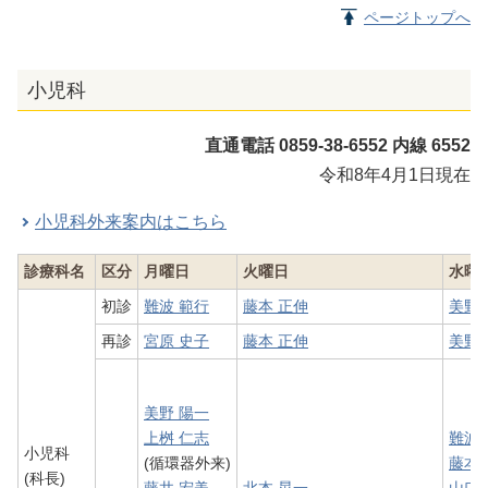
ページトップへ
小児科
直通電話 0859-38-6552 内線 6552
令和8年4月1日現在
小児科外来案内はこちら
診療科名
区分
月曜日
火曜日
水曜
初診
難波 範行
藤本 正伸
美野 
再診
宮原 史子
藤本 正伸
美野 
美野 陽一
上桝 仁志
難波 
小児科
(循環器外来)
藤本 
(科長)