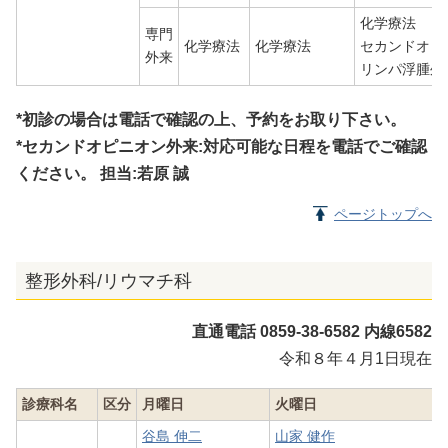
化学療法
専門
化学療法
化学療法
セカンドオピ
外来
リンパ浮腫外
*初診の場合は電話で確認の上、予約をお取り下さい。
*セカンドオピニオン外来:対応可能な日程を電話でご確認
ください。 担当:若原 誠
ページトップへ
整形外科/リウマチ科
直通電話 0859-38-6582 内線6582
令和８年４月1日現在
診療科名
区分
月曜日
火曜日
谷島 伸二
山家 健作