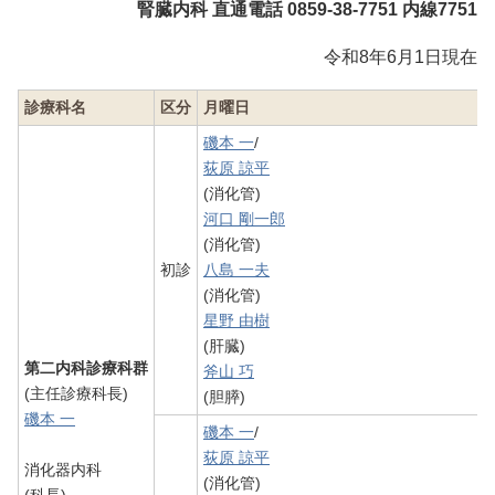
腎臓内科 直通電話 0859-38-7751 内線7751
令和8年6月1日現在
診療科名
区分
月曜日
磯本 一
/
荻原 諒平
(消化管)
河口 剛一郎
(消化管)
初診
八島 一夫
(消化管)
星野 由樹
(肝臓)
第二内科診療科群
斧山 巧
(主任診療科長)
(胆膵)
磯本 一
磯本 一
/
荻原 諒平
消化器内科
(消化管)
(科長)