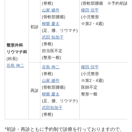
(脊椎)
(骨軟部腫瘍 ※予約初診の
山家 健作
榎田 信平
(骨軟部腫瘍)
(小児整形
柳樂 慶太
※第2・4週)
初診
(足、膝、リウマチ)
武田 知加子
(脊椎)
整形外科
担当医不定
リウマチ科
(整形一般)
(科長)
谷島 伸二
谷島 伸二
榎田 信平
(脊椎)
(小児整形
山家 健作
※第2・4週)
(骨軟部腫瘍)
医師不定
再診
柳樂 慶太
整形一般
(足、膝、リウマチ)
武田知加子
(脊椎)
*初診・再診ともに予約制で診療を行っておりますので、