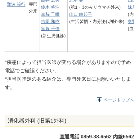
藤井 宏美
北本 晃一
山口
専門
難波 範行
鈴木 将浩
(第1・3のみリウマチ外来)
妹尾
外来
森脇 千咲
山口 由起子
(内
吉岡 和樹
(生活習慣・内分泌代謝外来)
奥野 
室賀 千佳
(血
(新生児健診)
*疾患によって担当医師が変わる場合がありますので予め
電話でご確認ください。
*担当医指定のある紹介は、専門外来日にお願いいたしま
す。
ページトップへ
消化器外科 (旧第1外科)
直通電話 0859-38-6562 内線6562