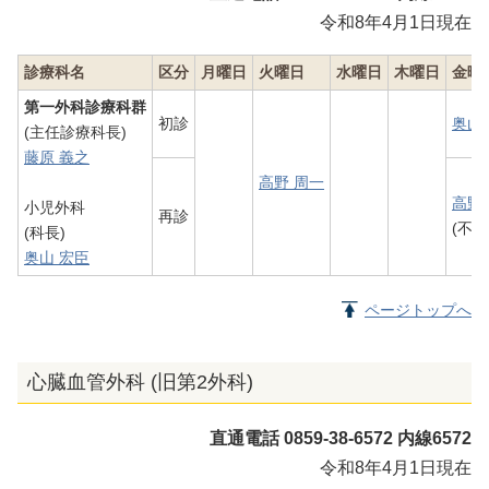
令和8年4月1日現在
診療科名
区分
月曜日
火曜日
水曜日
木曜日
金曜
第一外科診療科群
初診
奥山
(主任診療科長)
藤原 義之
高野 周一
高野
小児外科
再診
(不定
(科長)
奥山 宏臣
ページトップへ
心臓血管外科 (旧第2外科)
直通電話 0859-38-6572 内線6572
令和8年4月1日現在