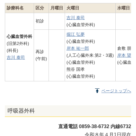
診療科名
区分
月曜日
火曜日
水曜日
吉川 泰司
初診
(心臓血管外科)
掘江 弘夢
心臓血管外科
(心臓血管外科)
(旧第2外科)
岸本 祐一郎
倉敷 朋弘
(科長)
再診
(人工心臓外来:第2・3週)
岸本 望
吉川 泰司
(午前)
(心臓血管外科)
(心臓血管
熊谷 国孝
(心臓血管外科)
ページトップへ
呼吸器外科
直通電話 0859-38-6732 内線6732
令和８年４月1日現在