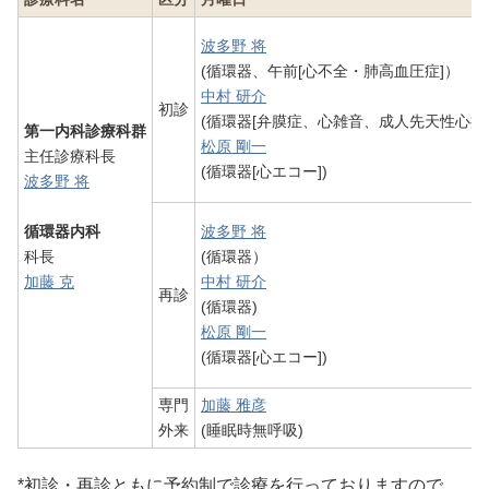
波多野 将
(循環器、午前[心不全・肺高血圧症]）
中村 研介
初診
(循環器[弁膜症、心雑音、成人先天性心疾患
第一内科診療科群
松原 剛一
主任診療科長
(循環器[心エコー])
波多野 将
循環器内科
波多野 将
科長
(循環器）
加藤 克
中村 研介
再診
(循環器)
松原 剛一
(循環器[心エコー])
専門
加藤 雅彦
外来
(睡眠時無呼吸)
*初診・再診ともに予約制で診療を行っておりますので、