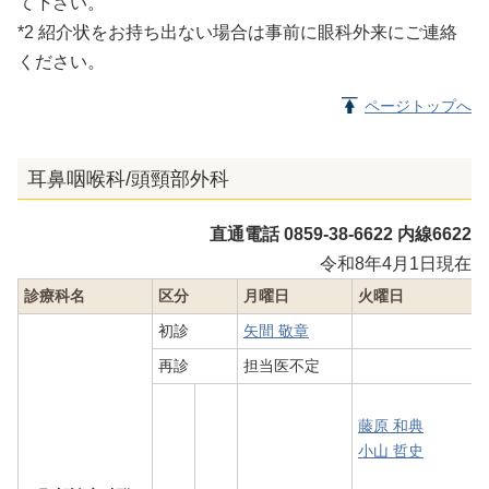
て下さい。
*2 紹介状をお持ち出ない場合は事前に眼科外来にご連絡
ください。
ページトップへ
耳鼻咽喉科/頭頸部外科
直通電話 0859-38-6622 内線6622
令和8年4月1日現在
診療科名
区分
月曜日
火曜日
初診
矢間 敬章
再診
担当医不定
藤原 和典
小山 哲史