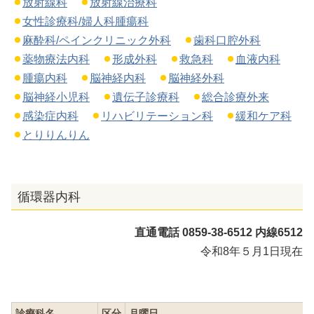
放射線科
放射線治療科
女性診療科/婦人科腫瘍科
麻酔科/ペインクリニック外科
歯科口腔外科
薬物療法内科
形成外科
救急科
血液内科
腫瘍内科
脳神経内科
脳神経外科
脳神経小児科
遺伝子診療科
総合診療外来
感染症内科
リハビリテーション科
緩和ケア科
とりりんりん
循環器内科
直通電話 0859-38-6512 内線6512
令和8年５月1日現在
診療科名
区分
月曜日