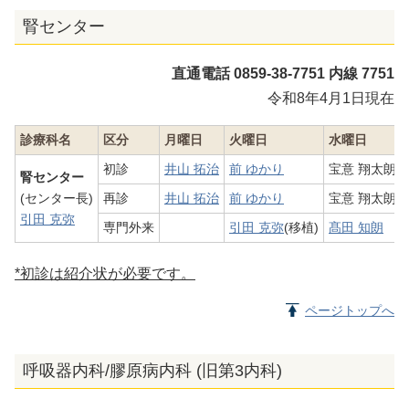
腎センター
直通電話 0859-38-7751 内線 7751
令和8年4月1日現在
診療科名
区分
月曜日
火曜日
水曜日
初診
井山 拓治
前 ゆかり
宝意 翔太朗
腎センター
(センター長)
再診
井山 拓治
前 ゆかり
宝意 翔太朗
引田 克弥
専門外来
引田 克弥
(移植)
髙田 知朗
*初診は紹介状が必要です。
ページトップへ
呼吸器内科/膠原病内科 (旧第3内科)