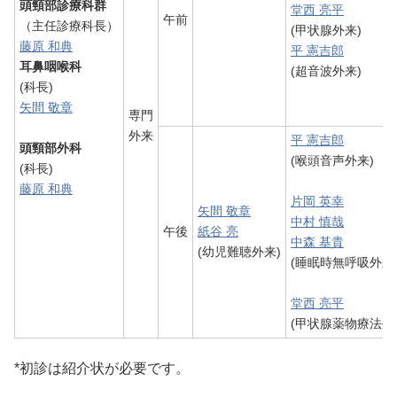
頭頸部診療科群
堂西 亮平
午前
（主任診療科長）
(甲状腺外来)
藤原 和典
平 憲吉郎
耳鼻咽喉科
(超音波外来)
(科長)
矢間 敬章
専門
外来
平 憲吉郎
頭頸部外科
(喉頭音声外来)
(科長)
藤原 和典
片岡 英幸
矢間 敬章
中村 慎哉
午後
紙谷 亮
中森 基貴
(幼児難聴外来)
(睡眠時無呼吸外来
堂西 亮平
(甲状腺薬物療法外
*初診は紹介状が必要です。