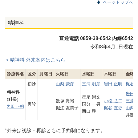
ページトップへ
精神科
直通電話 0859-38-6542 内線6542
令和8年4月1日現在
精神科 外来案内はこちら
診療科名
区分
月曜日
火曜日
水曜日
木曜日
金曜
初診
山梨 豪彦
三浦 明彦
岩田 正明
梶谷 
精神科
岩田 
星尾 崇文
(科長)
飯塚 貴裕
小松 弘二
三浦 
再診
国分 一男
岩田 正明
掘江 友美子
梶谷 直史
山梨 
西口 毅
井關 
*外来は初診・再診ともに予約制になります。