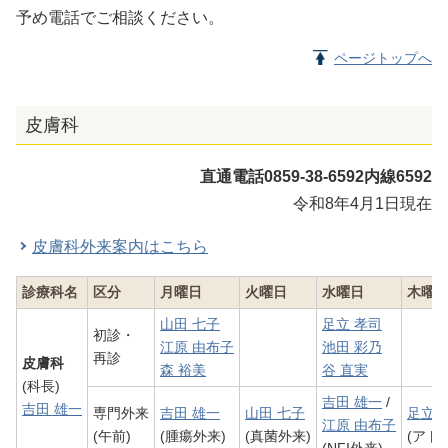
予め電話でご相談ください。
ページトップへ
皮膚科
直通電話0859-38-6592内線6592
令和8年4月1日現在
皮膚科外来案内はこちら
診療科名
区分
月曜日
火曜日
水曜日
木曜
山田 七子
足立 孝司
初診・
江原 由布子
池田 彩乃
再診
皮膚科
森 裕美
谷 直実
(科長)
吉田 雄一
/
吉田 雄一
専門外来
吉田 雄一
山田 七子
足立 
江原 由布子
(午前)
(腫瘍外来)
(真菌外来)
(アト
(NFI外来)