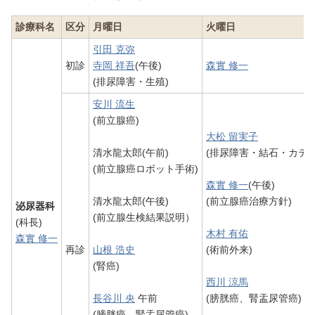
診療科名
区分
月曜日
火曜日
引田 克弥
初診
寺岡 祥吾
(午後)
森實 修一
(排尿障害・生殖)
安川 流生
(前立腺癌)
大松 留実子
清水龍太郎(午前)
(排尿障害・結石・カテ
(前立腺癌ロボット手術)
森實 修一
(午後)
清水龍太郎(午後)
(前立腺癌治療方針)
泌尿器科
(前立腺生検結果説明）
(科長)
木村 有佑
森實 修一
再診
山根 浩史
(術前外来)
(腎癌)
西川 涼馬
長谷川 央
午前
(膀胱癌、腎盂尿管癌)
(膀胱癌、腎盂尿管癌)