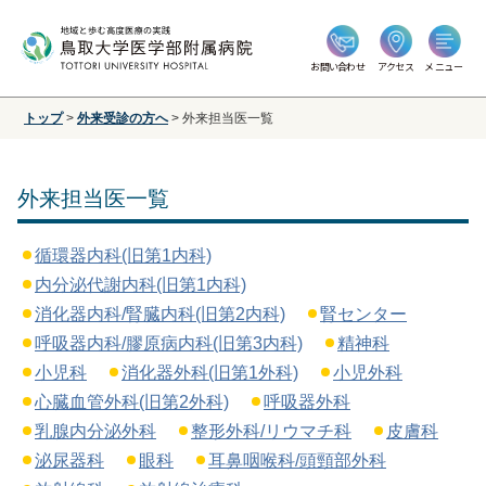
お問い合わせ
アクセス
メニュー
トップ
>
外来受診の方へ
>
外来担当医一覧
外来担当医一覧
循環器内科(旧第1内科)
内分泌代謝内科(旧第1内科)
消化器内科/腎臓内科(旧第2内科)
腎センター
呼吸器内科/膠原病内科(旧第3内科)
精神科
小児科
消化器外科(旧第1外科)
小児外科
心臓血管外科(旧第2外科)
呼吸器外科
乳腺内分泌外科
整形外科/リウマチ科
皮膚科
泌尿器科
眼科
耳鼻咽喉科/頭頸部外科