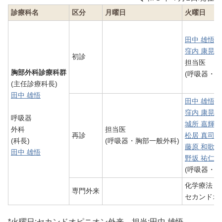
診療科名
区分
月曜日
火曜日
田中 雄悟
窪内 康晃
初診
担当医
胸部外科診療科群
(呼吸器・胸
(主任診療科長)
田中 雄悟
田中 雄悟
窪内 康晃
呼吸器
城所 嘉輝
外科
担当医
再診
松居 真司
(科長)
(呼吸器・胸部一般外科)
藤原 和歌子
田中 雄悟
野坂 祐仁
(呼吸器・胸
化学療法
専門外来
セカンドオ
*火曜日:セカンドオピニオン外来 担当:田中 雄悟