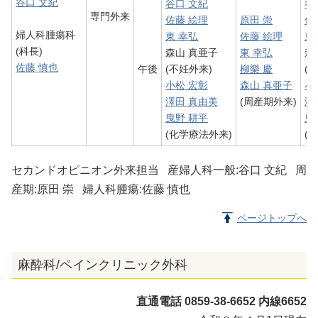
谷口 文紀
谷口 文紀
谷
専門外来
佐藤 絵理
原田 崇
佐
婦人科腫瘍科
東 幸弘
佐藤 絵理
東
(科長)
森山 真亜子
東 幸弘
森
佐藤 慎也
午後
(不妊外来)
柳樂 慶
(
小松 宏彰
森山 真亜子
小
澤田 真由美
(周産期外来)
澤
曳野 耕平
曳
(化学療法外来)
(
セカンドオピニオン外来担当 産婦人科一般:谷口 文紀 周
産期:原田 崇 婦人科腫瘍:佐藤 慎也
ページトップへ
麻酔科/ペインクリニック外科
直通電話 0859-38-6652 内線6652