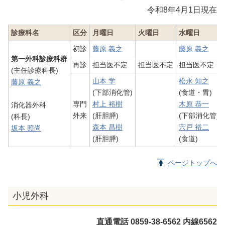
令和8年4月1日現在
診療科名
区分
月曜日
火曜日
水曜日
初診
藤原 義之
藤原 義之
第一外科診療科群
再診
担当医不定
担当医不定
担当医不定
(主任診療科長)
山本 学
松永 知之
藤原 義之
(下部消化管)
(食道・胃)
専門
村上 裕樹
木原 恭一
消化器外科
外来
(肝胆膵)
(下部消化管)
(科長)
森本 昌樹
宍戸 裕二
坂本 照尚
(肝胆膵)
(食道)
ページトップへ
小児外科
直通電話 0859-38-6562 内線6562