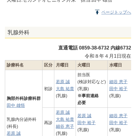
ページトップへ
乳腺外科
直通電話 0859-38-6732 内線6732
令和８年４月1日現在
診療科名
区分
月曜日
火曜日
水曜日
担当医
若原 誠
(検診対応など)
細谷 恵子
初診
大島 祐貴
(乳腺)
田中 裕子
(乳腺)
※事前連絡
(乳腺)
胸部外科診療科群
必要
田中 雄悟
若原 誠
若原 誠
細谷 恵子
乳腺内分泌外科
大島 祐貴
再診
田中 裕子
田中 裕子
(科長)
細谷 恵子
(乳腺)
(乳腺)
若原 誠
(乳腺)