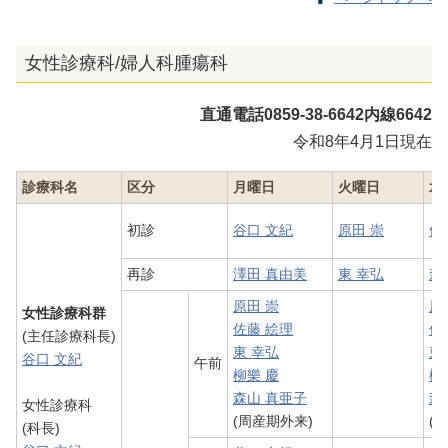
女性診療科/婦人科腫瘍科
直通電話0859-38-6642内線6642
令和8年4月1日現在
診療科名
区分
月曜日
火曜日
水
初診
谷口 文紀
原田 崇
佐
再診
澤田 真由美
東 幸弘
森
原田 崇
原
女性診療科群
佐藤 絵理
佐
(主任診療科長)
東 幸弘
東
谷口 文紀
午前
柳樂 慶
柳
森山 真亜子
森
女性診療科
(周産期外来)
(
(科長)