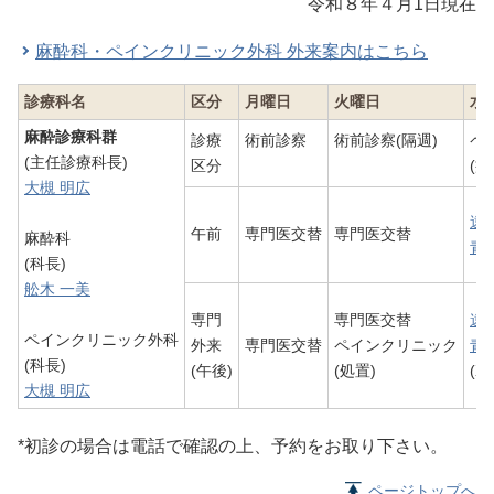
令和８年４月1日現在
麻酔科・ペインクリニック外科 外来案内はこちら
診療科名
区分
月曜日
火曜日
水
麻酔診療科群
診療
術前診察
術前診察(隔週)
ペ
(主任診療科長)
区分
(
大槻 明広
遠
午前
専門医交替
専門医交替
麻酔科
青
(科長)
舩木 一美
専門
専門医交替
遠
ペインクリニック外科
外来
専門医交替
ペインクリニック
青
(科長)
(午後)
(処置)
(
大槻 明広
*初診の場合は電話で確認の上、予約をお取り下さい。
ページトップへ