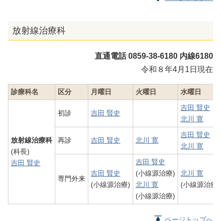
放射線治療科
直通電話 0859-38-6180 内線6180
令和８年4月1日現在
診療科名
区分
月曜日
火曜日
水曜日
吉田 賢史
初診
吉田 賢史
北川 寛
吉田 賢史
放射線治療科
再診
吉田 賢史
北川 寛
北川 寛
(科長)
吉田 賢史
吉田 賢史
吉田 賢史
(小線源治療)
北川 寛
専門外来
(小線源治療)
北川 寛
(小線源治療)
(小線源治療)
ページトップへ