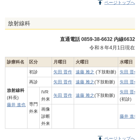
ページトップへ
放射線科
直通電話 0859-38-6632 内線6632
令和８年4月1日現在
診療科名
区分
月曜日
火曜日
水曜日
初診
矢田 晋作
遠藤 雅之
(下肢動脈)
矢田 晋作
再診
矢田 晋作
遠藤 雅之
(下肢動脈)
矢田 晋作
放射線科
IVR
矢田 晋作
矢田 晋作
遠藤 雅之
(下肢動脈)
(科長)
外来
(初診)
専門
藤井 進也
画像
外来
診断
藤井 進也
外来
ページトップへ