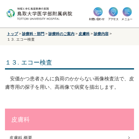
お問い合わせ
アクセス
メニュー
トップ
>
診療科・部門
>
診療科のご案内
>
皮膚科
>
診療内容
>
１３. エコー検査
１３. エコー検査
安価かつ患者さんに負荷のかからない画像検査法で、皮
膚専用の探子を用い、高画像で病変を描出します。
皮膚科
皮膚科 概要