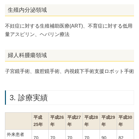
生殖内分泌領域
不妊症に対する生殖補助医療(ART)、不育症に対する低用
量アスピリン、ヘパリン療法
婦人科腫瘍領域
子宮鏡手術、腹腔鏡手術、内視鏡下手術支援ロボット手術
3. 診療実績
平成
平成26
平成27
平成28
平成29
平成30
25年
年
年
年
年
年
外来患者
70
70
70
70
90
82