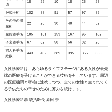
18
22
10
18
25
25
術
腟式手術
102
88
91
57
97
82
その他の開
22
28
30
48
44
32
腹術
腹腔鏡手術
185
161
153
167
95
102
子宮鏡手術
67
62
58
56
32
26
婦人科手術
443
402
389
395
355
355
総数
女性診療科は、あらゆるライフステージにある女性が最先
端の医療を受けることができる技術を有しています。周辺
の医療機関と密接に連携しつつ、全ての女性と生まれてく
る子供たちの幸せのために努力を続けます。
女性診療科群 統括医長 原田 崇