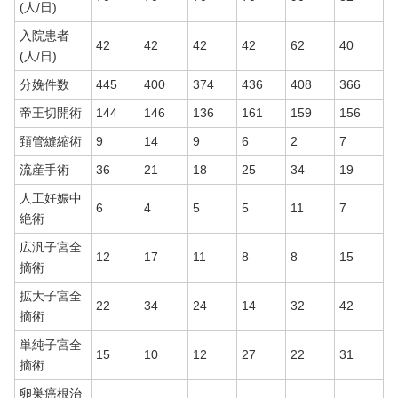
(人/日)
入院患者
42
42
42
42
62
40
(人/日)
分娩件数
445
400
374
436
408
366
帝王切開術
144
146
136
161
159
156
頚管縫縮術
9
14
9
6
2
7
流産手術
36
21
18
25
34
19
人工妊娠中
6
4
5
5
11
7
絶術
広汎子宮全
12
17
11
8
8
15
摘術
拡大子宮全
22
34
24
14
32
42
摘術
単純子宮全
15
10
12
27
22
31
摘術
卵巣癌根治