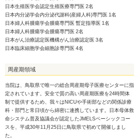
日本生殖医学会認定生殖医療専門医 2名
日本内分泌学会内分泌代謝科(産婦人科)専門医 1名
日本婦人科腫瘍学会腫瘍専門医 暫定指導医 1名
日本婦人科腫瘍学会腫瘍専門医 2名
日本がん治療認定医機構がん治療認定医 3名
日本臨床細胞学会細胞診専門医 4名
周産期領域
当院は、鳥取県で唯一の総合周産期母子医療センターに指
定されています。安全で質の高い周産期医療を24時間体
制で提供するため、我々はNICUや手術部などの関係診療
科・部門と常日頃から綿密に連携しています。日本母体救
命システム普及協議会が認定したJMELSベーシックコー
スを、平成30年11月25日に鳥取県で初めて開催しまし
た。