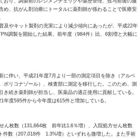
ており、調製前のレジメンチェックや薬歴管理、投与前後の服
含め、抗がん剤治療にトータルに薬剤師が係わることで医療安
。
普及やキット製剤の充実により減少傾向にあったが、平成22年
もTPN調製を開始した結果、前年度（984件）比、6割増と大幅に
に伴い、平成21年度7月より一部の測定項目を除き（アルベ
、ボリコナゾール）、検査部に測定を移行した。このため、測
引き続き薬剤師が担当し、医薬品の適正使用に貢献している。
1年度595件から今年度は615件と増加している。
枚数（131,664枚 前年比1.6％増）、入院処方せん枚数
ット件数（207,018件 1.3%増）といずれも微増した。また手術