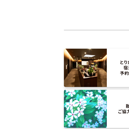
とり
宿
予約
ご協