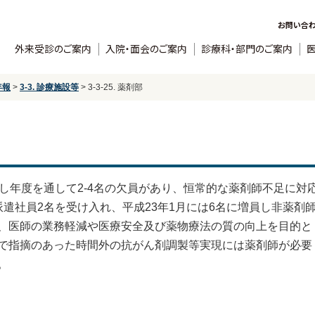
お問い合
外来受診のご案内
入院・面会のご案内
診療科・部門のご案内
年報
>
3-3. 診療施設等
>
3-3-25. 薬剤部
し年度を通して2-4名の欠員があり、恒常的な薬剤師不足に対
遣社員2名を受け入れ、平成23年1月には6名に増員し非薬剤
、医師の業務軽減や医療安全及び薬物療法の質の向上を目的と
で指摘のあった時間外の抗がん剤調製等実現には薬剤師が必要
。