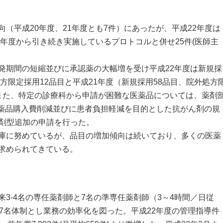
平成20年度、21年度とも7件）にあったが、平成22年度は
前年度から引き続き実施しているプロトコルと併せ25件(医師主
期間の短縮並びに承認薬の大幅増を受け平成22年度は新規採
処方限定採用12品目と平成21年度（新規採用58品目、院外処方
また、特定の診療科から申請が困難な医薬品については、薬剤
医薬品購入費削減並びに患者負担軽減を目的とした抗がん剤の規
た剤型追加の申請を行った。
庫に努めているが、品目の増加傾向は続いており、多くの医薬
求められてきている。
3-4名の専任薬剤師と7名の準専任薬剤師（3～4時間／日従
7名体制とし業務の効率化を図った。平成22年度の管理指導件