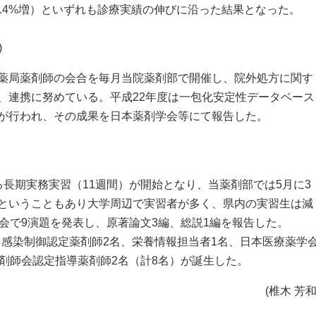
（5.4%増）といずれも診療実績の伸びに沿った結果となった。
)
薬局薬剤師の会合を毎月当院薬剤部で開催し、院外処方に関す
、連携に努めている。平成22年度は一包化安定性データベース
が行われ、その成果を日本薬剤学会等にて報告した。
長期実務実習（11週間）が開始となり、当薬剤部では5月に3
ということもあり大学周辺で実習者が多く、県内の実習生は減
会で9演題を発表し、原著論文3編、総説1編を報告した。
 感染制御認定薬剤師2名、栄養情報担当者1名、日本医療薬学
剤師会認定指導薬剤師2名（計8名）が誕生した。
(椎木 芳和