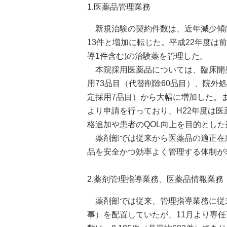
1.医薬品管理業務
新規治験の契約件数は、近年減少傾向（
13件と増加に転じた。平成22年度は
導1件含む)の治験薬を管理した。
本院採用医薬品については、臨床開発
用73品目（代替削除60品目）、院外
定採用7品目）から大幅に増加した。
より申請を行っており、H22年度は
格追加や患者のQOL向上を目的とし
薬剤部では従来から医薬品の適正在
品を安全かつ効率よく管理する体制が
2.薬剤管理指導業務、医薬品情報業務
薬剤部では従来、管理指導業務に従来
事）を配置していたが、11月より専任