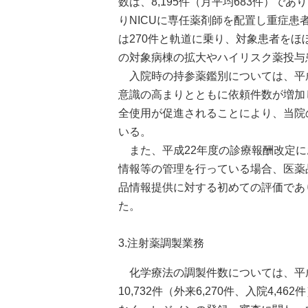
数は、8,195件（月平均683件）であり
りNICUに専任薬剤師を配置し重症
は270件と軌道に乗り、対象患者を
の対象病棟の拡大やハイリスク薬投与
入院時の持参薬鑑別については、平成
意識の高まりとともに依頼件数が増加し
全使用が促進されることにより、当院
いる。
また、平成22年度の診療報酬改定に
情報等の管理を行っている場合、医薬
品情報提供に対する初めての評価であり、
た。
3.注射薬調製業務
化学療法の調製件数については、平成21年
10,732件（外来6,270件、入院4