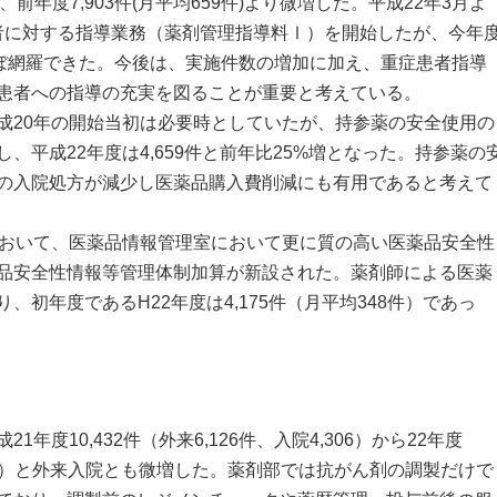
、前年度7,903件(月平均659件)より微増した。平成22年3月よ
患者に対する指導業務（薬剤管理指導料Ⅰ）を開始したが、今年
ほぼ網羅できた。今後は、実施件数の増加に加え、重症患者指導
患者への指導の充実を図ることが重要と考えている。
20年の開始当初は必要時としていたが、持参薬の安全使用の
、平成22年度は4,659件と前年比25%増となった。持参薬の
の入院処方が減少し医薬品購入費削減にも有用であると考えて
おいて、医薬品情報管理室において更に質の高い医薬品安全性
品安全性情報等管理体制加算が新設された。薬剤師による医薬
初年度であるH22年度は4,175件（月平均348件）であっ
度10,432件（外来6,126件、入院4,306）から22年度
,462件）と外来入院とも微増した。薬剤部では抗がん剤の調製だけで