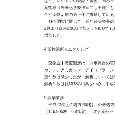
なく、レジメンの登録・審査に関わっ
薬指導（外来化学療法室でも実施）も
全や薬物治療の適正化に貢献している
TPN調製に関して、近年経管栄養の
2月より従来のICUに加え，NICUで
増加した。
4.薬物治療モニタリング
薬物血中濃度測定は、測定機器の更新
カシン、アミカシン、テイコプラニン
定件数は減少したが、解析については
解析件数は抗MRSA用薬を中心に平成2
5.調剤業務
平成22年度の処方調剤は、外来処方せん
（116,905枚 0.8%増）、注射薬セ