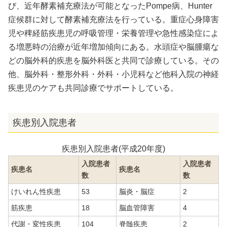
び、近年酵素補充療法が可能となったPompe病、Hunter
症候群に対して酵素補充療法を行っている。重症心身障害
児や稗経筋疾患児の呼吸管理・栄養管理や急性感染症によ
る増悪時の治療が近年増加傾向にある。水頭症や脳腫瘍な
どの脳外科的疾患を脳外科医と共同で診療している。その
他、脳外科・整形外科・外科・小児科など他科入院の神経
疾患児のケアも共同診療でサポートしている。
疾患別入院患者
疾患別入院患者(平成20年度)
入院患者
入院患者
疾患名
疾患名
数
数
けいれん性疾患
53
脳炎・脳症
2
筋疾患
18
脳血管障害
4
代謝・変性疾患
104
脊髄疾患
2