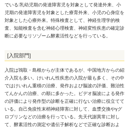
でいる:乳幼児期の発達障害児を対象として発達外来、小
児期の発達障害児を対象とした療育外来、小児の心身症を
対象とした心療外来。特殊検査として、神経生理学的検
査、知能検査を含む神経心理検査、神経変性疾患の確定診
断に必要なリソゾーム酵素活性などを行っている。
[入院部門]
入院は鴇取・島根からが主体であるが、中国地方からの紹
介入院も多い。けいれん性疾患の入院が最も多く、その中
ではけいれん重積の治療、発作および脳波の評価、難治性
てんかんの治療、の順に多かった。ビデオ脳波による発作
の評価により発作型の診断を正確に行ない治療に役立てて
いる。自己免疫性末梢神経障害に対して、血漿交換やγグ
ロブリンなどの治療を行っている。先天代謝異常に対し
て、酵素活性の測定や遺伝子解析などで正確な診断およ