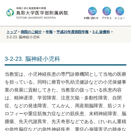
お問い合わせ
アクセス
メニュー
トップ
>
病院のご紹介
>
年報
>
平成20年度病院年報
>
3-2. 診療科
>
3-2-23. 脳神経小児科
3-2-23. 脳神経小児科
当教室は、小児神経疾患の専門診療機関として当地の医療
を担っている。同時に療育や乳幼児健診などの小児保健事
業の発展に貢献してきた。当教室の扱っている疾患内容
は、精神遅滞、学習障害、注意欠陥・多動性障害、自閉
症、などの発達障害、てんかん、周産期脳障害、筋ジスト
ロフィーや重症筋無力症などの筋疾患、末梢神経障害、脳
腫瘍、先天代謝異常、先天奇形などである。けいれん重積
や急性脳症などの急性神経疾患、重症心身障害児の肺炎な