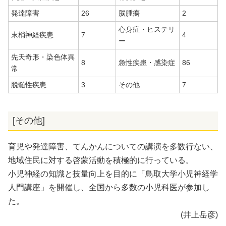
発達障害
26
脳腫瘍
2
心身症・ヒステリ
末梢神経疾患
7
4
ー
先天奇形・染色体異
8
急性疾患・感染症
86
常
脱髄性疾患
3
その他
7
[その他]
育児や発達障害、てんかんについての講演を多数行ない、
地域住民に対する啓蒙活動を積極的に行っている。
小児神経の知識と技量向上を目的に「鳥取大学小児神経学
人門講座」を開催し、全国から多数の小児科医が参加し
た。
(井上岳彦)