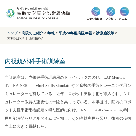
お問い合わせ
アクセス
メニュー
トップ
>
病院のご紹介
>
年報
>
平成24年度病院年報
>
診療施設等
>
内視鏡外科手術訓練室
内視鏡外科手術訓練室
当訓練室は、内視鏡手術訓練用のドライボックスの他、
LAP Mentor
、
dV-TRAINER
、
daVinci Skills Simulator
など多数の手術トレーニング用シ
ミュレーターを有している。近年、ロボット支援手術が導入され、シミ
ュレーター教育の重要性は一段と高まっている。本年度は、院内のロボ
ット支援手術術者認定を得た医師に向け、
daVinci Skills Simulator
の利
用可能時間をリアルタイムに告知し、その有効利用を図り、術者の技術
向上に大きく貢献した。