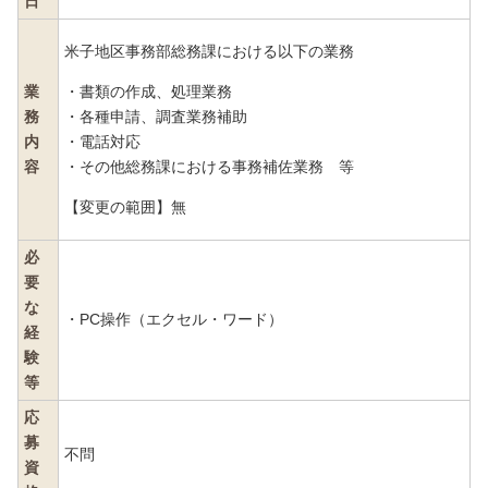
日
米子地区事務部総務課における以下の業務
業
・書類の作成、処理業務
務
・各種申請、調査業務補助
内
・電話対応
容
・その他総務課における事務補佐業務 等
【変更の範囲】無
必
要
な
・PC操作（エクセル・ワード）
経
験
等
応
募
不問
資