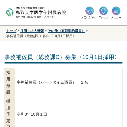
お問い合わせ
アクセス
メニュー
トップ
>
採用・求人情報
>
その他（有期契約職員）
>
事務補佐員（総務課C）募集〈10月1日採用〉
事務補佐員（総務課C）募集〈10月1日採用〉
採
用
事務補佐員（パートタイム職員） １名
形
態
採
用
予
令和8年10月１日
定