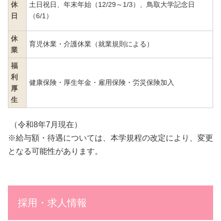
休
土日祝日、年末年始（12/29～1/3）、鳥取大学記念日
日
（6/1）
休
育児休業・介護休業（就業規則による）
業
福
利
健康保険・厚生年金・雇用保険・労災保険加入
厚
生
（令和8年7月現在）
※給与額・待遇については、本学規程の改定により、変更
となる可能性があります。
採用・求人情報