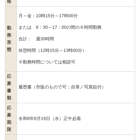
格
月～金：10時15分～17時00分
または 8：30～17：00の間の６時間勤務
勤
務
合計： 週30時間
形
態
休憩時間（12時15分～13時00分）
※勤務時間については相談可
応
募
履歴書（市販のもので可：自筆／写真貼付）
書
類
応
募
令和8年8月19日（水）正午必着
期
限