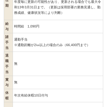
任
年度毎に更新の可能性があり、更新される場合でも最大令
期
和13年3月31日まで。（更新は採用部署の業務見通し、勤
務成績、健康状況等により判断）
給
時間給 1,090円
与
諸
通勤手当
手
※通勤距離が2㎞以上の場合のみ（66,400円まで）
当
退
職
無
手
当
賞
無
与
休
年次有給休暇10日付与
暇