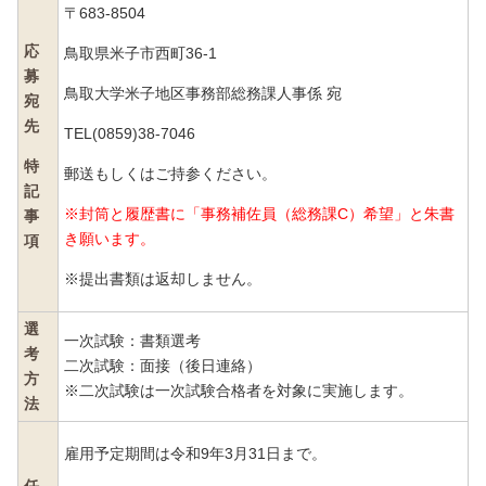
〒683-8504
応
鳥取県米子市西町36-1
募
鳥取大学米子地区事務部総務課人事係 宛
宛
先
TEL(0859)38-7046
特
郵送もしくはご持参ください。
記
※封筒と履歴書に「事務補佐員（総務課C）希望」
と朱書
事
き願います。
項
※提出書類は返却しません。
選
一次試験：書類選考
考
二次試験：面接（後日連絡）
方
※二次試験は一次試験合格者を対象に実施します。
法
雇用予定期間は令和9年3月31日まで。