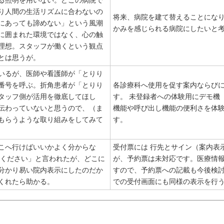
る照明を用いない。どこの病院で
り人間の生活リズムに合わないの
将来、病院を建て替えることにな
にあっても諦めない」という風潮
かみを感じられる病院にしたいと
に囲まれた環境ではなく、心の触
理想。スタッフが働くという観点
とは思うが。
いるが、医師や看護師が「とりり
番号を呼ぶ。折角患者が「とりり
各診療科へ使用を促す案内ならび
タッフ側が活用を徹底してほし
す。 未登録者への体験用にデモ機
伝わっていないと思うので、（ま
機能や呼び出し機能の便利さを体
もらうような取り組みをしてみて
す。
こへ行けばいいかよく分からな
受付票には 行先とサイン（案内表
てください」と言われたが、どこに
が、予約票は未対応です。医療情
分かり易い院内表示にしたのだか
すので、予約票への記載も今後検
くれたら助かる。
での受付画面にも同様の表示を行