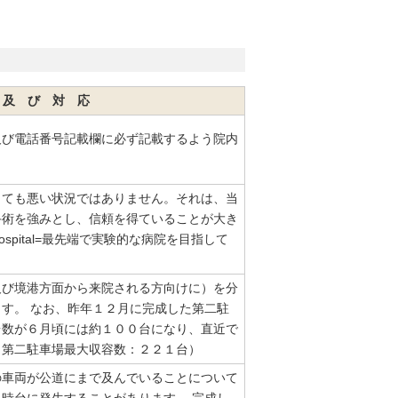
 及 び 対 応
及び電話番号記載欄に必ず記載するよう院内
っても悪い状況ではありません。それは、当
手術を強みとし、信頼を得ていることが大き
ospital=最先端で実験的な病院を目指して
及び境港方面から来院される方向けに）を分
す。 なお、昨年１２月に完成した第二駐
台数が６月頃には約１００台になり、直近で
（第二駐車場最大収容数：２２１台）
の車両が公道にまで及んでいることについて