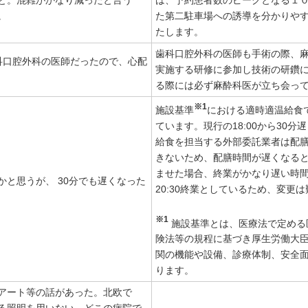
と。混雑がかなり減ったと言う
は、予約患者数のピークとなる１０
。
た第二駐車場への誘導を分かりや
たします。
歯科口腔外科の医師も手術の際、
科口腔外科の医師だったので、心配
実施する研修に参加し技術の研鑽
る際には必ず麻酔科医が立ち会っ
※1
施設基準
における適時適温給食で
ています。現行の18:00から30
給食を担当する外部委託業者は配膳
きないため、配膳時間が遅くなる
ませた場合、終業がかなり遅い時
と思うが、 30分でも遅くなった
20:30終業としているため、変更
※1
施設基準とは、医療法で定める
険法等の規程に基づき厚生労働大
関の機能や設備、診療体制、安全
ります。
アート等の話があった。北欧で