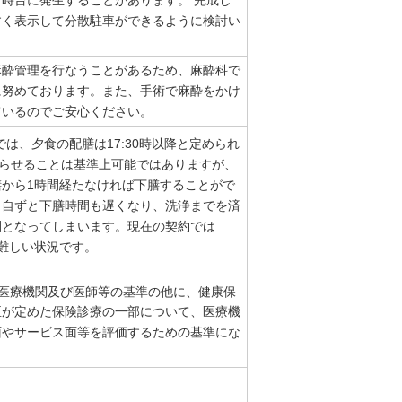
時台に発生することがあります。 完成し
すく表示して分散駐車ができるように検討い
麻酔管理を行なうことがあるため、麻酔科で
に努めております。また、手術で麻酔をかけ
ているのでご安心ください。
は、夕食の配膳は17:30時以降と定められ
分遅らせることは基準上可能ではありますが、
から1時間経たなければ下膳することがで
と自ずと下膳時間も遅くなり、洗浄までを済
間となってしまいます。現在の契約では
は難しい状況です。
医療機関及び医師等の基準の他に、健康保
臣が定めた保険診療の一部について、医療機
面やサービス面等を評価するための基準にな