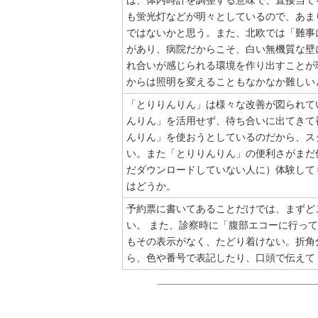
は、体内時計を調整する意味で、直接当て
も蛍光灯などが明々としているので、あま
ではないかと思う。また、北欧では「難事
があり、病院だからこそ、白い無機質な壁
れ合いが感じられる環境を作り出すことが
からは照明を変えることもなかなか難しい
「とりりんりん」は様々な改善が図られて
んりん」を活用せず、待ち合いに出てきて
んりん」を使おうとしているのだから、ス
い。また「とりりんりん」の便利さがまだ
だダウンロードしていない人に）体験して
はどうか。
予約票に書いてあることだけでは、まずど
い。 また、診察時に「腹部エコーに行っ
もその表示がなく、たどり着けない。折角
ら、色や番号で表記したり、口頭で伝えて