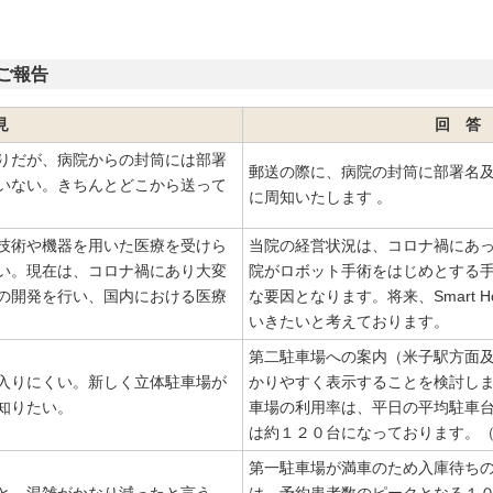
ご報告
見
回 答
りだが、病院からの封筒には部署
郵送の際に、病院の封筒に部署名
いない。きちんとどこから送って
に周知いたします 。
技術や機器を用いた医療を受けら
当院の経営状況は、コロナ禍にあ
い。現在は、コロナ禍にあり大変
院がロボット手術をはじめとする
の開発を行い、国内における医療
な要因となります。将来、Smart H
いきたいと考えております。
第二駐車場への案内（米子駅方面
入りにくい。新しく立体駐車場が
かりやすく表示することを検討しま
知りたい。
車場の利用率は、平日の平均駐車
は約１２０台になっております。
第一駐車場が満車のため入庫待ち