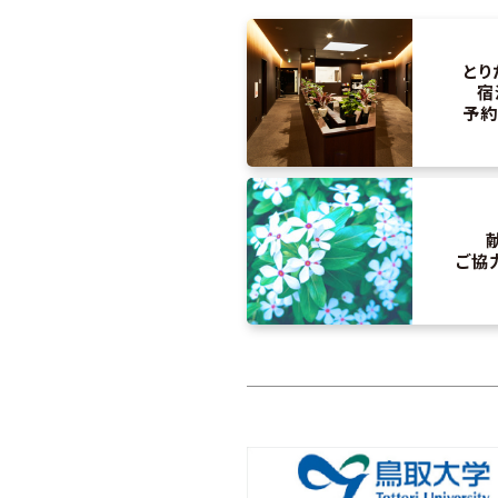
とり
宿
予約
ご協