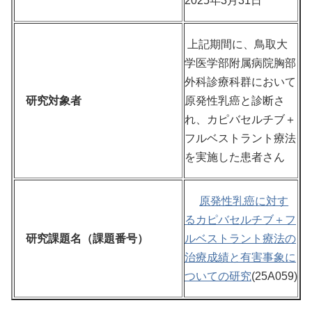
2025年3月31日
上記期間に、鳥取大
学医学部附属病院胸部
外科診療科群において
研究対象者
原発性乳癌と診断さ
れ、カピバセルチブ＋
フルベストラント療法
を実施した患者さん
原発性乳癌に対す
るカピバセルチブ＋フ
研究課題名（課題番号）
ルベストラント療法の
治療成績と有害事象に
ついての研究
(25A059)