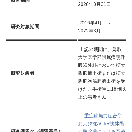
研究期間
2028年3月31日
2016年4月 ～
研究対象期間
2022年3月
上記の期間に、鳥取
大学医学部附属病院呼
吸器外科において拡大
研究対象者
胸腺摘出術または拡大
胸腺胸腺腫摘出術を受
けた、手術時に18歳以
上の患者さん
重症筋無力症合併
および抗AChR抗体陽
研究課題名（課題番号）
性胸腺腫における至適