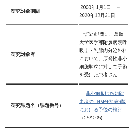
2008年1月1日 ～
研究対象期間
2020年12月31日
上記の期間に、鳥取
大学医学部附属病院呼
吸器・乳腺内分泌外科
研究対象者
において、原発性非小
細胞肺癌に対して手術
を受けた患者さん
非小細胞肺癌切除
患者のTNM分類第9版
研究課題名（課題番号）
における予後の検討
（25A005)