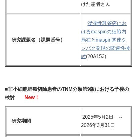
けた患者さん
浸潤性乳管癌にお
けるmaspinの細胞内
研究課題名（課題番号）
局在とmaspin関連タ
ンパク発現の関連性検
討
(20A153)
■非小細胞肺癌切除患者のTNM分類第9版における予後の
検討
New！
2025年5月2日 ～
研究期間
2026年3月31日