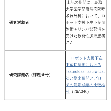
上記の期間に、鳥取
大学医学部附属病院呼
吸器外科において、ロ
研究対象者
ボット支援下左下葉切
除術＋リンパ節郭清を
受けた原発性肺癌患者
さん
ロボット支援下左
下葉切除術における
fissureless fissure-last
研究課題名（課題番号）
法と従来葉間アプロー
チの短期成績の比較検
討
（26A046)