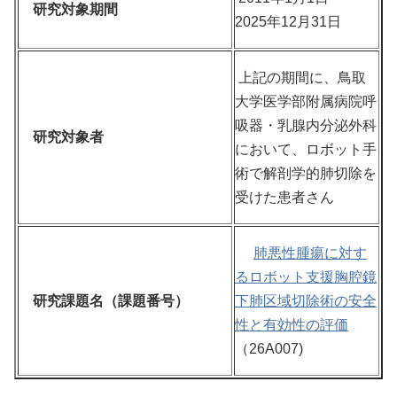
研究対象期間
2025年12月31日
上記の期間に、鳥取
大学医学部附属病院呼
吸器・乳腺内分泌外科
研究対象者
において、ロボット手
術で解剖学的肺切除を
受けた患者さん
肺悪性腫瘍に対す
るロボット支援胸腔鏡
研究課題名（課題番号）
下肺区域切除術の安全
性と有効性の評価
（26A007)