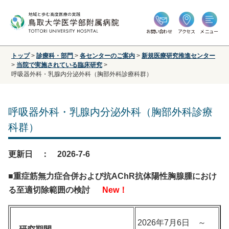
お問い合わせ
アクセス
メニュー
トップ
>
診療科・部門
>
各センターのご案内
>
新規医療研究推進センター
>
当院で実施されている臨床研究
>
呼吸器外科・乳腺内分泌外科（胸部外科診療科群）
呼吸器外科・乳腺内分泌外科（胸部外科診療
科群）
更新日 ： 2026
-7-6
■重症筋無力症合併および抗AChR抗体陽性胸腺腫におけ
る至適切除範囲の検討
New！
2026年7月6日 ～