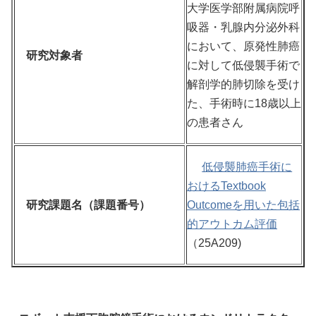
大学医学部附属病院呼
吸器・乳腺内分泌外科
において、原発性肺癌
研究対象者
に対して低侵襲手術で
解剖学的肺切除を受け
た、手術時に18歳以上
の患者さん
低侵襲肺癌手術に
おけるTextbook
研究課題名（課題番号）
Outcomeを用いた包括
的アウトカム評価
（25A209)