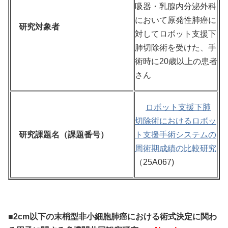
吸器・乳腺内分泌外科
において原発性肺癌に
研究対象者
対してロボット支援下
肺切除術を受けた、手
術時に20歳以上の患者
さん
ロボット支援下肺
切除術におけるロボッ
研究課題名（課題番号）
ト支援手術システムの
周術期成績の比較研究
（25A067)
■2cm以下の末梢型非小細胞肺癌における術式決定に関わ