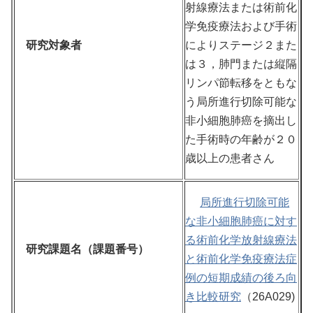
射線療法または術前化
学免疫療法および手術
研究対象者
によりステージ２また
は３，肺門または縦隔
リンパ節転移をともな
う局所進行切除可能な
非小細胞肺癌を摘出し
た手術時の年齢が２０
歳以上の患者さん
局所進行切除可能
な非小細胞肺癌に対す
る術前化学放射線療法
研究課題名（課題番号）
と術前化学免疫療法症
例の短期成績の後ろ向
き比較研究
（26A029)