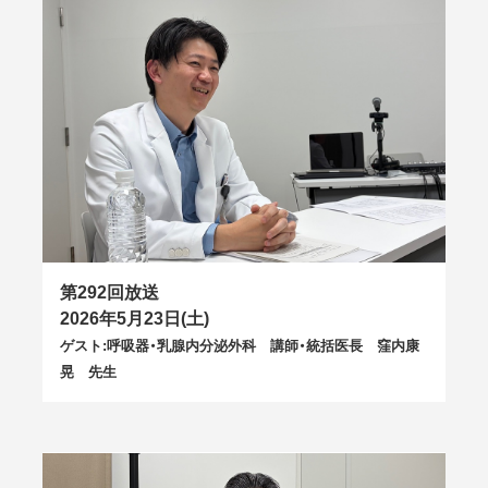
第292回放送
2026年5月23日(土)
ゲスト:呼吸器・乳腺内分泌外科 講師・統括医長 窪内康
晃 先生