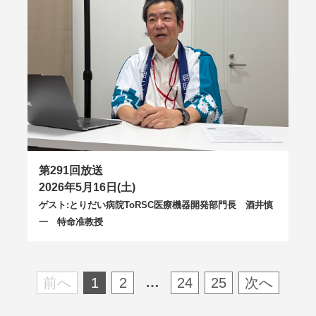
第291回放送
2026年5月16日(土)
ゲスト:とりだい病院ToRSC医療機器開発部門長 酒井慎
一 特命准教授
…
前へ
1
2
24
25
次へ