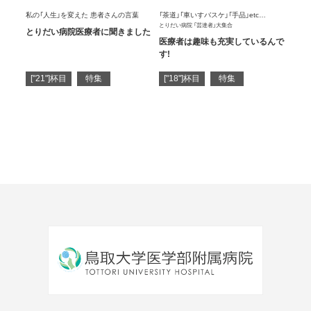
私の「人生」を変えた 患者さんの言葉
「茶道」「車いすバスケ」「手品」etc…
とりだい病院 「芸達者」大集合
とりだい病院医療者に聞きました
医療者は趣味も充実しているんで
す!
["21"]杯目
特集
["18"]杯目
特集