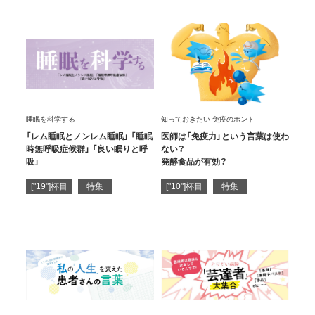
睡眠を科学する
知っておきたい 免疫のホント
「レム睡眠とノンレム睡眠」 「睡眠
医師は「免疫力」という言葉は使わ
時無呼吸症候群」 「良い眠りと呼
ない？
吸」
発酵食品が有効？
["19"]杯目
特集
["10"]杯目
特集