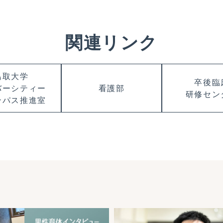
関連リンク
鳥取大学
卒後臨
バーシティー
看護部
研修セン
ンパス推進室