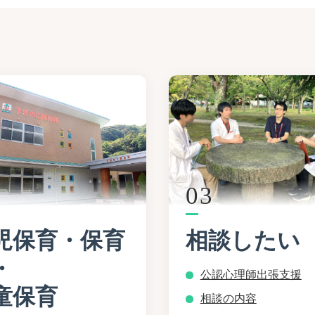
03
児保育・保育
相談したい
・
公認心理師出張支援
童保育
相談の内容