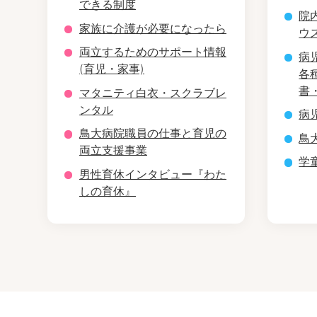
できる制度
院
家族に介護が必要になったら
ウ
両立するためのサポート情報
病
(育児・家事)
各
書
マタニティ白衣・スクラブレ
ンタル
病
鳥大病院職員の仕事と育児の
鳥
両立支援事業
学
男性育休インタビュー『わた
しの育休』