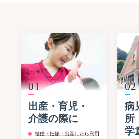
01
02
出産・育児・
病
介護の際に
所
学
結婚・妊娠・出産したら利用