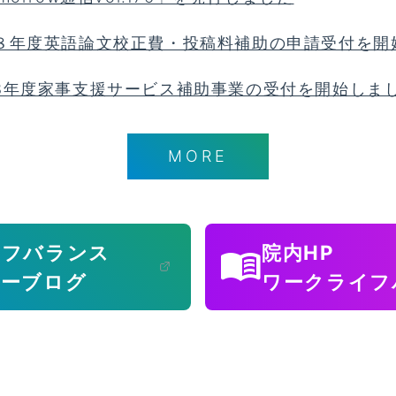
８年度英語論文校正費・投稿料補助の申請受付を開
8年度家事支援サービス補助事業の受付を開始しま
MORE
イフバランス
院内HP
menu_book
ターブログ
ワークライフ