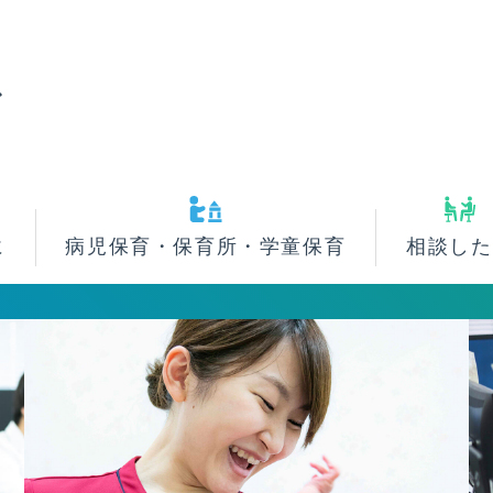
ス
に
病児保育・保育所・学童保育
相談した