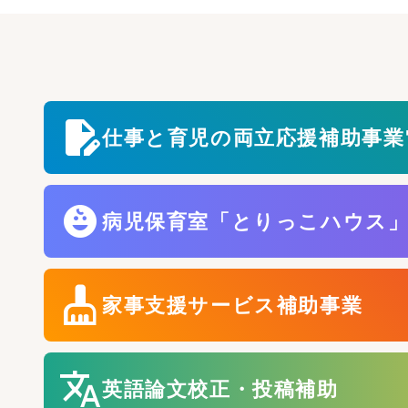
edit_document
仕事と育児の両立応援補助事業
child_care
病児保育室「とりっこハウス
cleaning_services
家事支援サービス補助事業
translate
英語論文校正・投稿補助