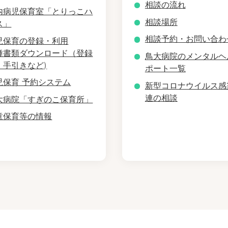
相談の流れ
内病児保育室「とりっこハ
相談場所
ス」
相談予約・お問い合わ
児保育の登録・利用
種書類ダウンロード（登録
鳥大病院のメンタルヘ
・手引きなど)
ポート一覧
児保育 予約システム
新型コロナウイルス感
連の相談
大病院「すぎのこ保育所」
童保育等の情報