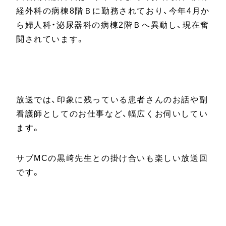
経外科の病棟
8
階Ｂに勤務されており、今年
4
月か
ら婦人科・泌尿器科の病棟
2
階Ｂへ異動し、現在奮
闘されています。
放送では、印象に残っている患者さんのお話や副
看護師としてのお仕事など、幅広くお伺いしてい
ます。
サブ
MC
の黒﨑先生との掛け合いも楽しい放送回
です。