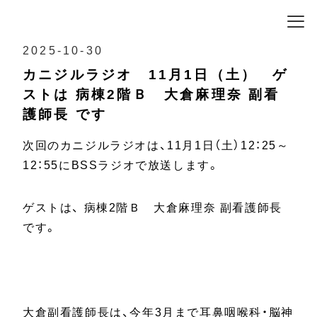
2025-10-30
カニジルラジオ 11月1日（土） ゲ
ストは 病棟2階Ｂ 大倉麻理奈 副看
護師長 です
次回のカニジルラジオは、
11
月
1
日（土）
12
：
25
～
12
：
55
に
BSS
ラジオで放送します。
ゲストは、 病棟
2
階Ｂ 大倉麻理奈 副看護師長
です。
大倉副看護師長は、今年
3
月まで耳鼻咽喉科・脳神