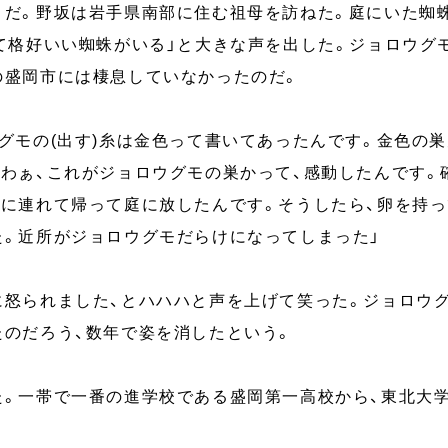
とだ。野坂は岩手県南部に住む祖母を訪ねた。庭にいた蜘
くて格好いい蜘蛛がいる」と大きな声を出した。ジョロウグ
の盛岡市には棲息していなかったのだ。
グモの(出す)糸は金色って書いてあったんです。金色の
。わぁ、これがジョロウグモの巣かって、感動したんです。
家に連れて帰って庭に放したんです。そうしたら、卵を持っ
た。近所がジョロウグモだらけになってしまった」
に怒られました、とハハハと声を上げて笑った。ジョロウ
たのだろう、数年で姿を消したという。
た。一帯で一番の進学校である盛岡第一高校から、東北大