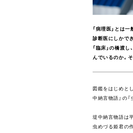
「病理医」とは
診断医にしかで
「臨床」の橋渡し
んでいるのか。
図鑑をはじめと
中納言物語』の『
堤中納言物語は
虫めづる姫君の