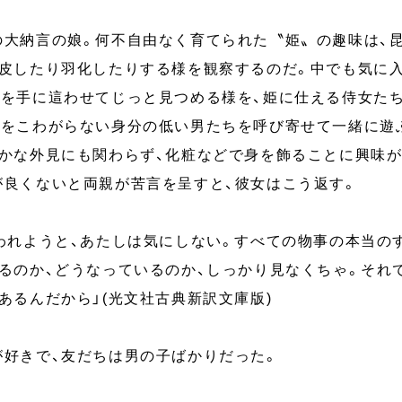
の大納言の娘。何不自由なく育てられた〝姫〟の趣味は、
脱皮したり羽化したりする様を観察するのだ。中でも気に入
虫を手に這わせてじっと見つめる様を、姫に仕える侍女た
虫をこわがらない身分の低い男たちを呼び寄せて一緒に遊
やかな外見にも関わらず、化粧などで身を飾ることに興味が
が良くないと両親が苦言を呈すと、彼女はこう返す。
われようと、あたしは気にしない。すべての物事の本当の
なるのか、どうなっているのか、しっかり見なくちゃ。それ
あるんだから」(光文社古典新訳文庫版)
が好きで、友だちは男の子ばかりだった。