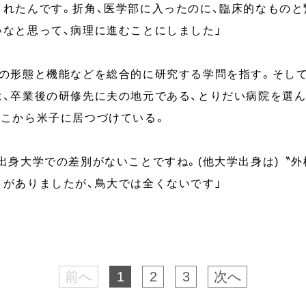
されたんです。折角、医学部に入ったのに、臨床的なものと
いなと思って、病理に進むことにしました」
病の形態と機能などを総合的に研究する学問を指す。そして
、卒業後の研修先に夫の地元である、とりだい病院を選んだ
そこから米子に居つづけている。
出身大学での差別がないことですね。(他大学出身は)〝
とがありましたが、鳥大では全くないです」
前へ
1
2
3
次へ