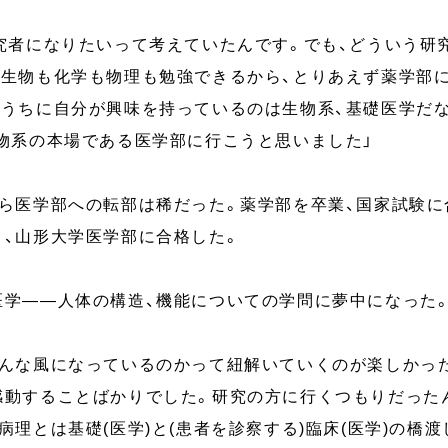
研究者になりたいって考えていたんです。でも、どういう研
。生物も化学も物理も勉強できるから、とりあえず薬学部
るうちに自分が興味を持っているのは生物系、基礎医学だ
物系の本場である医学部に行こうと思いました」
ら医学部への転部は稀だった。薬学部を卒業、国家試験に
り、山形大学医学部に合格した。
医学——人体の構造、機能についての学問に夢中になった
こんな風になっているのかって紐解いていくのが楽しかっ
感動することばかりでした。研究の方に行くつもりだった
病理とは基礎(医学)と(患者を診察する)臨床(医学)の橋