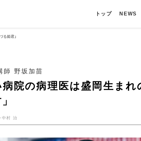
トップ
NEWS
づる姫君」
病理診断科 講師 野坂加苗
い病院の病理医は盛岡生まれ
君」
・中村 治