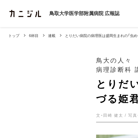
鳥取大学医学部附属病院
広報誌
トップ
6杯目
連載
とりだい病院の病理医は盛岡生まれの「虫め
鳥大の人々
とりだ
づる姫
文・田崎 健太 / 写真