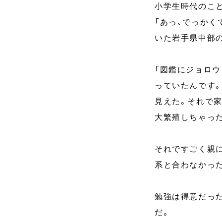
小学生時代のこ
「あっ、でっか
いた岩手県中部
「図鑑にジョロウ
っていたんです
見えた。それで
大繁殖しちゃっ
それですごく親
系と合わなかっ
勉強は得意だっ
だ。