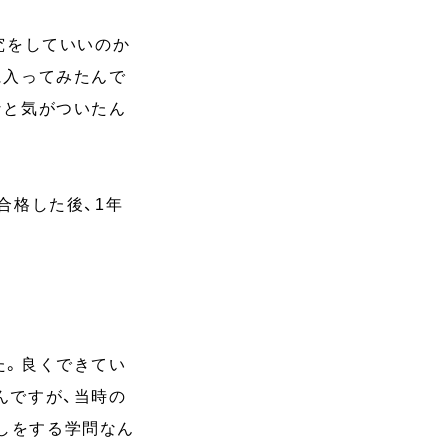
究をしていいのか
に入ってみたんで
なと気がついたん
合格した後、1年
。
た。良くできてい
んですが、当時の
渡しをする学問なん