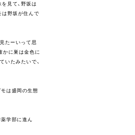
蛛を見て、野坂は
モは野坂が住んで
巣見たーいって思
確かに巣は金色に
ていたみたいで、
グモは盛岡の生態
学薬学部に進ん