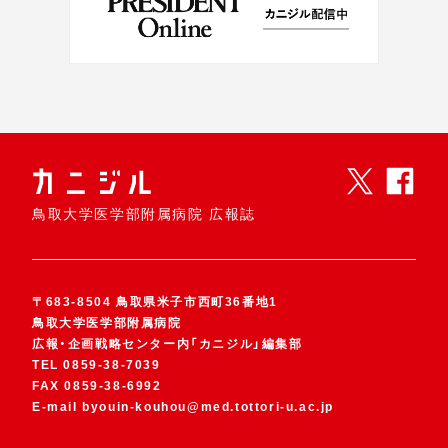
鳥取大学医学部附属病院 広報誌
〒683-8504 鳥取県米子市西町36番地1
鳥取大学医学部附属病院
広報・企画戦略センター内「カニジル」編集部
TEL
0859-38-7039
FAX
0859-38-6992
E-mail
byouin-kouhou@med.tottori-u.ac.jp