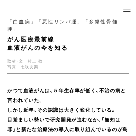
「白血病」「悪性リンパ腫」「多発性骨髄
腫」
がん医療最前線
血液がんの今を知る
取材・文 村上 敬
写真 七咲友梨
かつて血液がんは、５年生存率が低く、不治の病と
言われていた。
しかし近年、その認識は大きく変化している。
目覚ましい勢いで研究開発が進むなか、「無知は
罪」と新たな治療法の導入に取り組んでいるのが鳥