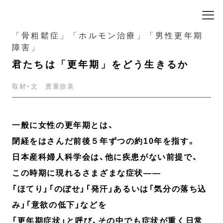
「骨粗鬆症」「ホルモン治療」「男性更年期
障害」
君たちは「更年期」をどう生きるか
取材・文 實重捺美
一般に女性の更年期とは、
閉経をはさんだ前後５年ずつの約10年を指す。
日本産科婦人科学会は、他に疾患がない前提で、
この時期に現れるさまざまな症状――
「ほてり」「のぼせ」「発汗」あるいは「気分の落ち込
み」「意欲の低下」などを
「更年期症状」と呼び、その中でも症状が重く日常