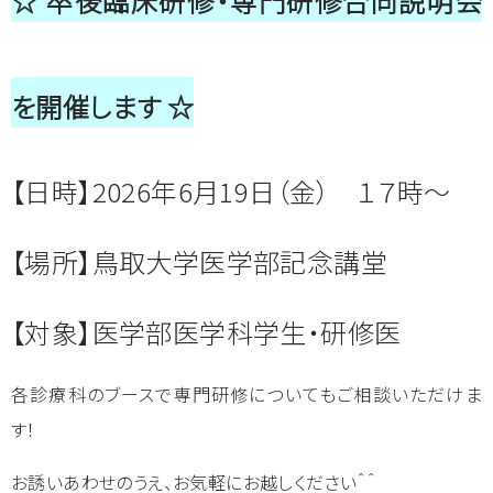
☆ 卒後臨床研修・専門研修合同説明会
病院見学の
ご案内
よくある質問
Q&A
お問い合わせ
を開催します ☆
【日時】2026年6月19日（金） １７時～
【場所】鳥取大学医学部記念講堂
【対象】医学部医学科学生・研修医
各診療科のブースで専門研修についてもご相談いただけま
す！
お誘いあわせのうえ、お気軽にお越しください＾＾