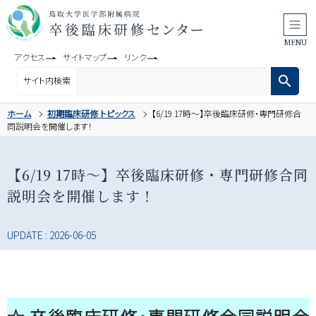
アクセス
サイトマップ
リンク
search
サイト内検索
ホーム
初期臨床研修 トピックス
【6/19 17時～】卒後臨床研修・専門研修合
卒後臨床研修
センターのご紹介
同説明会を開催します！
医科
初期臨床研修
【6/19 17時～】卒後臨床研修・専門研修合同
専門医研修
説明会を開催します！
歯科
初期臨床研修
歯科
専門医研修
UPDATE : 2026-06-05
採用情報・
メッセージ
説明会・
セミナー情報