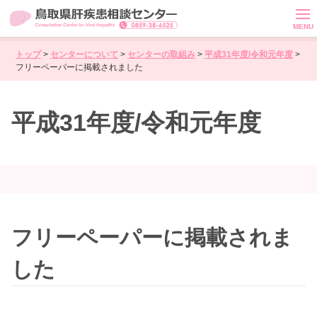
トップ
>
センターについて
>
センターの取組み
>
平成31年度/令和元年度
>
肝ガエル君の
フリーペーパーに掲載されました
肝臓講座はこちら
一般・患者の
平成31年度/令和元年度
みなさまへ
医療従事者・肝炎医療Coの
みなさまへ
Q&A
動画一覧
(肝臓病教室など)
フリーペーパーに掲載されま
動画を見る
した
お知らせ